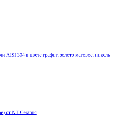
 AISI 304 в цвете графит, золото матовое, никель
e) от NT Ceramic