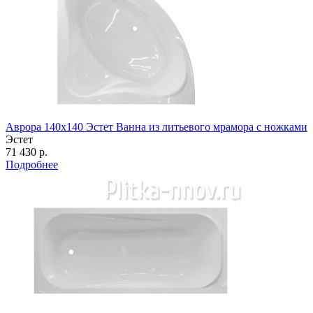
Аврора 140х140 Эстет Ванна из литьевого мрамора с ножками
Эстет
71 430 р.
Подробнее