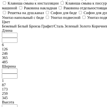
Клавиша смыва к инсталляции
Клавиша смыва к писсу
машиной
Раковина накладная
Раковина отдельностояща
Решетка на душ.канал
Сифон для биде
Сифон для ду
Унитаз напольный с биде
Унитаз подвесной
Унитаз подв
Цвет
Бежевый
Белый
Бронза
Графит/Сталь
Зеленый
Золото
Коричне
Длина
6
126
246
365
485
Ширина
1
87
173
259
345
Высота