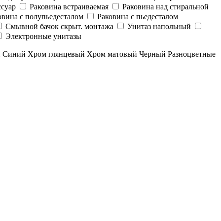
суар
Раковина встраиваемая
Раковина над стиральной
овина с полупьедесталом
Раковина с пьедесталом
Смывной бачок скрыт. монтажа
Унитаз напольный
Электронные унитазы
й
Синий
Хром глянцевый
Хром матовый
Черный
Разноцветные