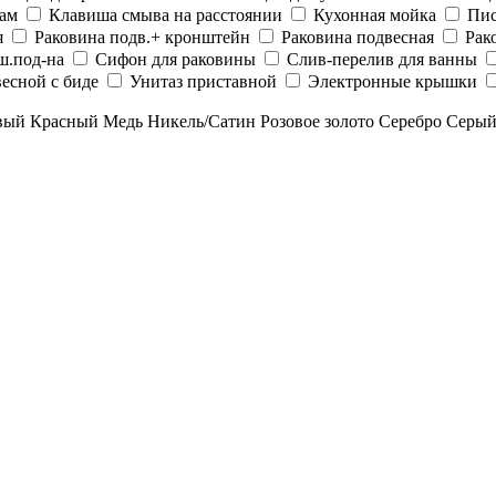
рам
Клавиша смыва на расстоянии
Кухонная мойка
Пис
я
Раковина подв.+ кронштейн
Раковина подвесная
Рак
ш.под-на
Сифон для раковины
Слив-перелив для ванны
есной с биде
Унитаз приставной
Электронные крышки
вый
Красный
Медь
Никель/Сатин
Розовое золото
Серебро
Серы