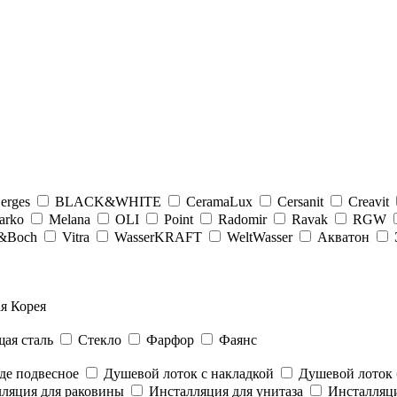
erges
BLACK&WHITE
CeramaLux
Cersanit
Creavit
arko
Melana
OLI
Point
Radomir
Ravak
RGW
y&Boсh
Vitra
WasserKRAFT
WeltWasser
Акватон
я Корея
ая сталь
Стекло
Фарфор
Фаянс
де подвесное
Душевой лоток с накладкой
Душевой лоток 
ляция для раковины
Инсталляция для унитаза
Инсталляци