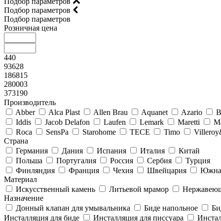
Подбор параметров
Подбор параметров
Подбор параметров
Розничная цена
440
93628
186815
280003
373190
Производитель
Abber
Alca Plast
Allen Brau
Aquanet
Azario
B
Iddis
Jacob Delafon
Laufen
Lemark
Maretti
M
Roca
SensPa
Starohome
TECE
Timo
Villero
Страна
Германия
Дания
Испания
Италия
Китай
Польша
Португалия
Россия
Сербия
Турция
Финляндия
Франция
Чехия
Швейцария
Южна
Материал
Искусственный камень
Литьевой мрамор
Нержавеющ
Назначение
Донный клапан для умывальника
Биде напольное
Би
Инсталляция для биде
Инсталляция для писсуара
Инстал