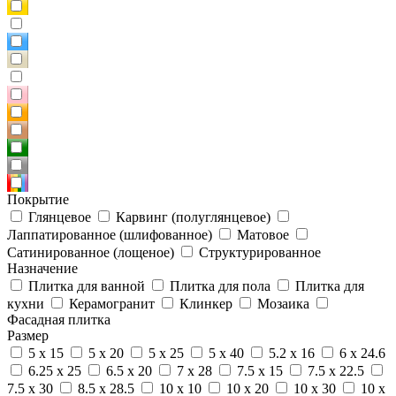
Покрытие
Глянцевое
Карвинг (полуглянцевое)
Лаппатированное (шлифованное)
Матовое
Сатинированное (лощеное)
Структурированное
Назначение
Плитка для ванной
Плитка для пола
Плитка для
кухни
Керамогранит
Клинкер
Мозаика
Фасадная плитка
Размер
5 x 15
5 x 20
5 x 25
5 x 40
5.2 x 16
6 x 24.6
6.25 x 25
6.5 x 20
7 x 28
7.5 x 15
7.5 x 22.5
7.5 x 30
8.5 x 28.5
10 x 10
10 x 20
10 x 30
10 x