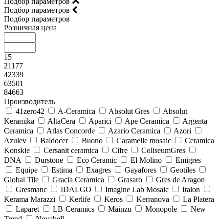
Подбор параметров
Подбор параметров
Подбор параметров
Розничная цена
15
21177
42339
63501
84663
Производитель
41zero42
A-Ceramica
Absolut Gres
Absolut
Keramika
AltaCera
Aparici
Ape Ceramica
Argenta
Ceramica
Atlas Concorde
Azario Ceramica
Azori
Azulev
Baldocer
Buono
Caramelle mosaic
Ceramica
Konskie
Cersanit ceramica
Cifre
ColiseumGres
DNA
Durstone
Eco Ceramic
El Molino
Emigres
Equipe
Estima
Exagres
Gayafores
Geotiles
Global Tile
Gracia Ceramica
Grasaro
Gres de Aragon
Gresmanc
IDALGO
Imagine Lab Mosaic
Italon
Kerama Marazzi
Kerlife
Keros
Kerranova
La Platera
Laparet
LB-Ceramics
Mainzu
Monopole
New
Trend
Novabell