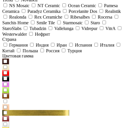
NS Mosaic
NT Ceramic
Ocean Ceramic
Pamesa
Ceramica
Paradyz Сeramika
Porcelanite Dos
Realistik
Realonda
Rex Ceramiche
Ribesalbes
Rocersa
Sanchis Home
Smile Tile
Starmosaic
Staro
StaroSlabs
Tubadzin
Vallelunga
Vidrepur
VitrA
Westerwalder
Нефрит
Страна
Германия
Индия
Иран
Испания
Италия
Китай
Польша
Россия
Турция
Цветовая гамма