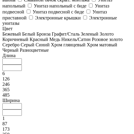
напольный
Унитаз напольный с биде
Унитаз
подвесной
Унитаз подвесной с биде
Унитаз
приставной
Электронные крышки
Электронные
унитазы
Цвет
Бежевый
Белый
Бронза
Графит/Сталь
Зеленый
Золото
Коричневый
Красный
Медь
Никель/Сатин
Розовое золото
Серебро
Серый
Синий
Хром глянцевый
Хром матовый
Черный
Разноцветные
Длина
6
126
246
365
485
Ширина
1
87
173