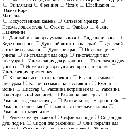
Финляндия
Франция
Чехия
Швейцария
Южная Корея
Материал
Искусственный камень
Литьевой мрамор
Нержавеющая сталь
Стекло
Фарфор
Фаянс
Назначение
Донный клапан для умывальника
Биде напольное
Биде подвесное
Душевой лоток с накладкой
Душевой
лоток без накладки
Душевой трап
Инсталляция +
унитаз
Инсталляция для биде
Инсталляция для
писсуара
Инсталляция для раковины
Инсталляция для
унитаза
Инсталляция для унитаза крепление в пол
Инсталляция пристенная
Клавиша смыва к инсталляции
Клавиша смыва к
писсурам
Клавиша смыва на расстоянии
Кухонная
мойка
Писсуар
Раковина встраиваемая
Раковина
над стиральной машиной
Раковина накладная
Раковина отдельностоящая
Раковина подв.+ кронштейн
Раковина подвесная
Раковина с полупьедесталом
Раковина с пьедесталом
Решетка на душ.канал
Сифон для биде
Сифон для
душ.под-на
Сифон для раковины
Слив-перелив для
ванны
Смывной бачок скрыт. монтажа
Унитаз