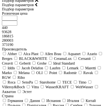
Подбор параметров
Подбор параметров
Подбор параметров
Розничная цена
440
93628
186815
280003
373190
Производитель
Abber
Alca Plast
Allen Brau
Aquanet
Azario
Berges
BLACK&WHITE
CeramaLux
Cersanit
Creavit
Geberit
Grohe
Ideal Standard
Iddis
Jacob Delafon
Laufen
Lemark
Maretti
Marko
Melana
OLI
Point
Radomir
Ravak
RGW
Riho
Roca
SensPa
Starohome
TECE
Timo
Villeroy&Boсh
Vitra
WasserKRAFT
WeltWasser
Акватон
Эстет
Страна
Германия
Дания
Испания
Италия
Китай
Польша
Португалия
Россия
Сербия
Турция