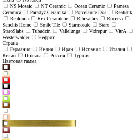
NS Mosaic
NT Ceramic
Ocean Ceramic
Pamesa
Ceramica
Paradyz Сeramika
Porcelanite Dos
Realistik
Realonda
Rex Ceramiche
Ribesalbes
Rocersa
Sanchis Home
Smile Tile
Starmosaic
Staro
StaroSlabs
Tubadzin
Vallelunga
Vidrepur
VitrA
Westerwalder
Нефрит
Страна
Германия
Индия
Иран
Испания
Италия
Китай
Польша
Россия
Турция
Цветовая гамма