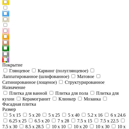
Покрытие
Глянцевое
Карвинг (полуглянцевое)
Лаппатированное (шлифованное)
Матовое
Сатинированное (лощеное)
Структурированное
Назначение
Плитка для ванной
Плитка для пола
Плитка для
кухни
Керамогранит
Клинкер
Мозаика
Фасадная плитка
Размер
5 x 15
5 x 20
5 x 25
5 x 40
5.2 x 16
6 x 24.6
6.25 x 25
6.5 x 20
7 x 28
7.5 x 15
7.5 x 22.5
7.5 x 30
8.5 x 28.5
10 x 10
10 x 20
10 x 30
10 x