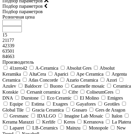
Подбор параметров
Подбор параметров
Подбор параметров
Розничная цена
15
21177
42339
63501
84663
Производитель
41zero42
A-Ceramica
Absolut Gres
Absolut
Keramika
AltaCera
Aparici
Ape Ceramica
Argenta
Ceramica
Atlas Concorde
Azario Ceramica
Azori
Azulev
Baldocer
Buono
Caramelle mosaic
Ceramica
Konskie
Cersanit ceramica
Cifre
ColiseumGres
DNA
Durstone
Eco Ceramic
El Molino
Emigres
Equipe
Estima
Exagres
Gayafores
Geotiles
Global Tile
Gracia Ceramica
Grasaro
Gres de Aragon
Gresmanc
IDALGO
Imagine Lab Mosaic
Italon
Kerama Marazzi
Kerlife
Keros
Kerranova
La Platera
Laparet
LB-Ceramics
Mainzu
Monopole
New
Trend
Novabell