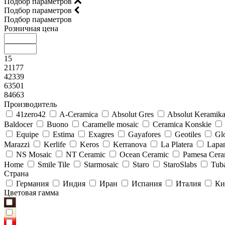
Подбор параметров
Подбор параметров
Подбор параметров
Розничная цена
15
21177
42339
63501
84663
Производитель
41zero42
A-Ceramica
Absolut Gres
Absolut Keramik
Baldocer
Buono
Caramelle mosaic
Ceramica Konskie
Equipe
Estima
Exagres
Gayafores
Geotiles
Glo
Marazzi
Kerlife
Keros
Kerranova
La Platera
Lapar
NS Mosaic
NT Ceramic
Ocean Ceramic
Pamesa Cera
Home
Smile Tile
Starmosaic
Staro
StaroSlabs
Tub
Страна
Германия
Индия
Иран
Испания
Италия
Ки
Цветовая гамма