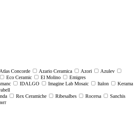
Atlas Concorde
Azario Ceramica
Azori
Azulev
Eco Ceramic
El Molino
Emigres
smanc
IDALGO
Imagine Lab Mosaic
Italon
Kerama
abell
onda
Rex Ceramiche
Ribesalbes
Rocersa
Sanchis
рит