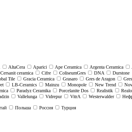
a
AltaCera
Aparici
Ape Ceramica
Argenta Ceramica
Cersanit ceramica
Cifre
ColiseumGres
DNA
Durstone
bal Tile
Gracia Ceramica
Grasaro
Gres de Aragon
Gre
et
LB-Ceramics
Mainzu
Monopole
New Trend
Nov
mica
Paradyz Сeramika
Porcelanite Dos
Realistik
Real
adzin
Vallelunga
Vidrepur
VitrA
Westerwalder
Неф
тай
Польша
Россия
Турция