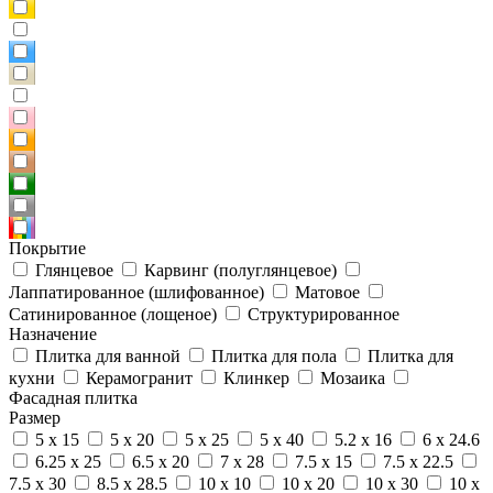
Покрытие
Глянцевое
Карвинг (полуглянцевое)
Лаппатированное (шлифованное)
Матовое
Сатинированное (лощеное)
Структурированное
Назначение
Плитка для ванной
Плитка для пола
Плитка для
кухни
Керамогранит
Клинкер
Мозаика
Фасадная плитка
Размер
5 x 15
5 x 20
5 x 25
5 x 40
5.2 x 16
6 x 24.6
6.25 x 25
6.5 x 20
7 x 28
7.5 x 15
7.5 x 22.5
7.5 x 30
8.5 x 28.5
10 x 10
10 x 20
10 x 30
10 x