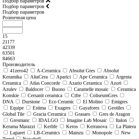
Подбор параметров
Подбор параметров
Подбор параметров
Розничная цена
15
21177
42339
63501
84663
Производитель
41zero42
A-Ceramica
Absolut Gres
Absolut
Keramika
AltaCera
Aparici
Ape Ceramica
Argenta
Ceramica
Atlas Concorde
Azario Ceramica
Azori
Azulev
Baldocer
Buono
Caramelle mosaic
Ceramica
Konskie
Cersanit ceramica
Cifre
ColiseumGres
DNA
Durstone
Eco Ceramic
El Molino
Emigres
Equipe
Estima
Exagres
Gayafores
Geotiles
Global Tile
Gracia Ceramica
Grasaro
Gres de Aragon
Gresmanc
IDALGO
Imagine Lab Mosaic
Italon
Kerama Marazzi
Kerlife
Keros
Kerranova
La Platera
Laparet
LB-Ceramics
Mainzu
Monopole
New
Trend
Novabell