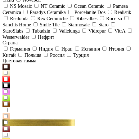
NS Mosaic
NT Ceramic
Ocean Ceramic
Pamesa
Ceramica
Paradyz Сeramika
Porcelanite Dos
Realistik
Realonda
Rex Ceramiche
Ribesalbes
Rocersa
Sanchis Home
Smile Tile
Starmosaic
Staro
StaroSlabs
Tubadzin
Vallelunga
Vidrepur
VitrA
Westerwalder
Нефрит
Страна
Германия
Индия
Иран
Испания
Италия
Китай
Польша
Россия
Турция
Цветовая гамма