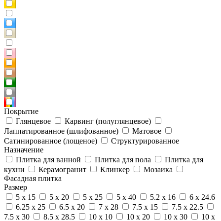
Покрытие
Глянцевое
Карвинг (полуглянцевое)
Лаппатированное (шлифованное)
Матовое
Сатинированное (лощеное)
Структурированное
Назначение
Плитка для ванной
Плитка для пола
Плитка для
кухни
Керамогранит
Клинкер
Мозаика
Фасадная плитка
Размер
5 x 15
5 x 20
5 x 25
5 x 40
5.2 x 16
6 x 24.6
6.25 x 25
6.5 x 20
7 x 28
7.5 x 15
7.5 x 22.5
7.5 x 30
8.5 x 28.5
10 x 10
10 x 20
10 x 30
10 x