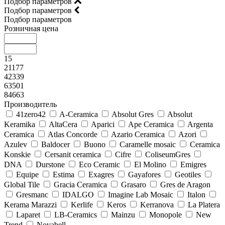
Подбор параметров
Подбор параметров
Подбор параметров
Розничная цена
15
21177
42339
63501
84663
Производитель
41zero42
A-Ceramica
Absolut Gres
Absolut
Keramika
AltaCera
Aparici
Ape Ceramica
Argenta
Ceramica
Atlas Concorde
Azario Ceramica
Azori
Azulev
Baldocer
Buono
Caramelle mosaic
Ceramica
Konskie
Cersanit ceramica
Cifre
ColiseumGres
DNA
Durstone
Eco Ceramic
El Molino
Emigres
Equipe
Estima
Exagres
Gayafores
Geotiles
Global Tile
Gracia Ceramica
Grasaro
Gres de Aragon
Gresmanc
IDALGO
Imagine Lab Mosaic
Italon
Kerama Marazzi
Kerlife
Keros
Kerranova
La Platera
Laparet
LB-Ceramics
Mainzu
Monopole
New
Trend
Novabell