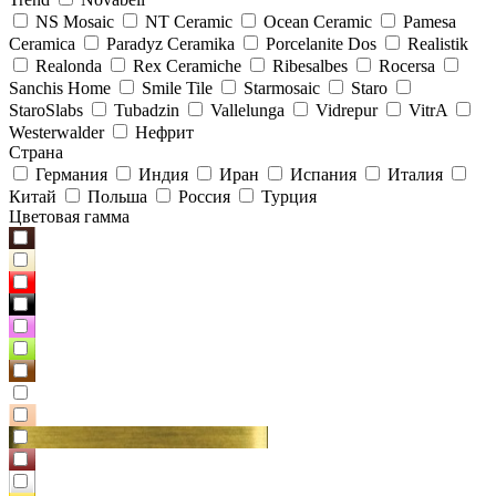
NS Mosaic
NT Ceramic
Ocean Ceramic
Pamesa
Ceramica
Paradyz Сeramika
Porcelanite Dos
Realistik
Realonda
Rex Ceramiche
Ribesalbes
Rocersa
Sanchis Home
Smile Tile
Starmosaic
Staro
StaroSlabs
Tubadzin
Vallelunga
Vidrepur
VitrA
Westerwalder
Нефрит
Страна
Германия
Индия
Иран
Испания
Италия
Китай
Польша
Россия
Турция
Цветовая гамма