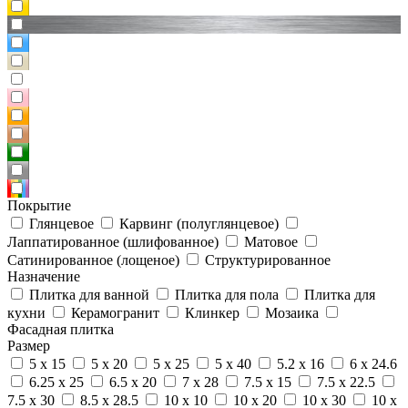
Покрытие
Глянцевое
Карвинг (полуглянцевое)
Лаппатированное (шлифованное)
Матовое
Сатинированное (лощеное)
Структурированное
Назначение
Плитка для ванной
Плитка для пола
Плитка для
кухни
Керамогранит
Клинкер
Мозаика
Фасадная плитка
Размер
5 x 15
5 x 20
5 x 25
5 x 40
5.2 x 16
6 x 24.6
6.25 x 25
6.5 x 20
7 x 28
7.5 x 15
7.5 x 22.5
7.5 x 30
8.5 x 28.5
10 x 10
10 x 20
10 x 30
10 x