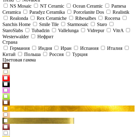
NS Mosaic
NT Ceramic
Ocean Ceramic
Pamesa
Ceramica
Paradyz Сeramika
Porcelanite Dos
Realistik
Realonda
Rex Ceramiche
Ribesalbes
Rocersa
Sanchis Home
Smile Tile
Starmosaic
Staro
StaroSlabs
Tubadzin
Vallelunga
Vidrepur
VitrA
Westerwalder
Нефрит
Страна
Германия
Индия
Иран
Испания
Италия
Китай
Польша
Россия
Турция
Цветовая гамма