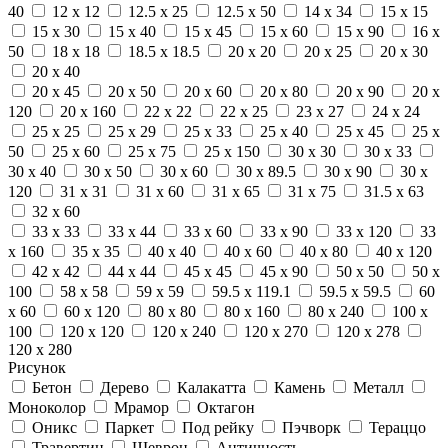
40
12 x 12
12.5 x 25
12.5 x 50
14 x 34
15 x 15
15 x 30
15 x 40
15 x 45
15 x 60
15 x 90
16 x
50
18 x 18
18.5 x 18.5
20 x 20
20 x 25
20 x 30
20 x 40
20 x 45
20 x 50
20 x 60
20 x 80
20 x 90
20 x
120
20 x 160
22 x 22
22 x 25
23 x 27
24 x 24
25 x 25
25 x 29
25 x 33
25 x 40
25 x 45
25 x
50
25 x 60
25 x 75
25 x 150
30 x 30
30 x 33
30 x 40
30 x 50
30 x 60
30 x 89.5
30 x 90
30 x
120
31 x 31
31 x 60
31 x 65
31 x 75
31.5 x 63
32 x 60
33 x 33
33 x 44
33 x 60
33 x 90
33 x 120
33
x 160
35 x 35
40 x 40
40 x 60
40 x 80
40 x 120
42 x 42
44 x 44
45 x 45
45 x 90
50 x 50
50 x
100
58 x 58
59 x 59
59.5 x 119.1
59.5 x 59.5
60
x 60
60 x 120
80 x 80
80 x 160
80 x 240
100 x
100
120 x 120
120 x 240
120 x 270
120 x 278
120 x 280
Рисунок
Бетон
Дерево
Калакатта
Камень
Металл
Моноколор
Мрамор
Октагон
Оникс
Паркет
Под рейку
Пэчворк
Тераццо
Травертин
Шеврон
Античность