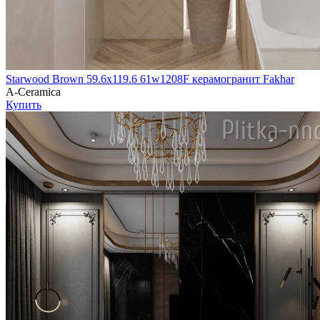
Starwood Brown 59.6х119.6 61w1208F керамогранит Fakhar
A-Ceramica
Купить