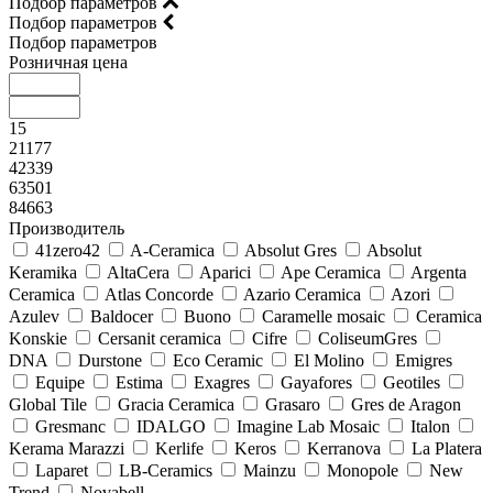
Подбор параметров
Подбор параметров
Подбор параметров
Розничная цена
15
21177
42339
63501
84663
Производитель
41zero42
A-Ceramica
Absolut Gres
Absolut
Keramika
AltaCera
Aparici
Ape Ceramica
Argenta
Ceramica
Atlas Concorde
Azario Ceramica
Azori
Azulev
Baldocer
Buono
Caramelle mosaic
Ceramica
Konskie
Cersanit ceramica
Cifre
ColiseumGres
DNA
Durstone
Eco Ceramic
El Molino
Emigres
Equipe
Estima
Exagres
Gayafores
Geotiles
Global Tile
Gracia Ceramica
Grasaro
Gres de Aragon
Gresmanc
IDALGO
Imagine Lab Mosaic
Italon
Kerama Marazzi
Kerlife
Keros
Kerranova
La Platera
Laparet
LB-Ceramics
Mainzu
Monopole
New
Trend
Novabell