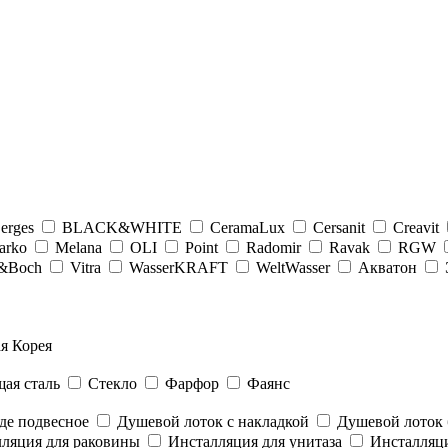
erges
BLACK&WHITE
CeramaLux
Cersanit
Creavit
arko
Melana
OLI
Point
Radomir
Ravak
RGW
y&Boсh
Vitra
WasserKRAFT
WeltWasser
Акватон
я Корея
ая сталь
Стекло
Фарфор
Фаянс
де подвесное
Душевой лоток с накладкой
Душевой лоток 
ляция для раковины
Инсталляция для унитаза
Инсталляци