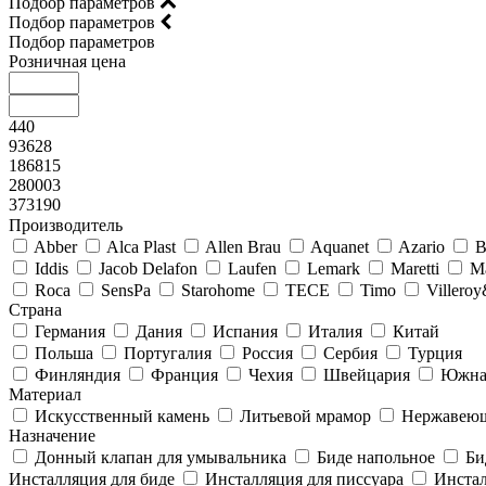
Подбор параметров
Подбор параметров
Подбор параметров
Розничная цена
440
93628
186815
280003
373190
Производитель
Abber
Alca Plast
Allen Brau
Aquanet
Azario
B
Iddis
Jacob Delafon
Laufen
Lemark
Maretti
M
Roca
SensPa
Starohome
TECE
Timo
Villero
Страна
Германия
Дания
Испания
Италия
Китай
Польша
Португалия
Россия
Сербия
Турция
Финляндия
Франция
Чехия
Швейцария
Южна
Материал
Искусственный камень
Литьевой мрамор
Нержавеющ
Назначение
Донный клапан для умывальника
Биде напольное
Би
Инсталляция для биде
Инсталляция для писсуара
Инстал