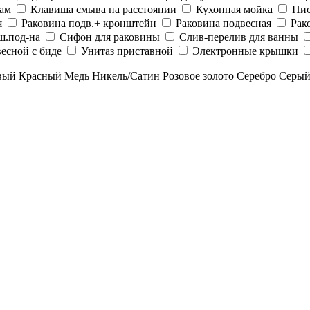
рам
Клавиша смыва на расстоянии
Кухонная мойка
Пис
я
Раковина подв.+ кронштейн
Раковина подвесная
Рак
ш.под-на
Сифон для раковины
Слив-перелив для ванны
есной с биде
Унитаз приставной
Электронные крышки
вый
Красный
Медь
Никель/Сатин
Розовое золото
Серебро
Серы