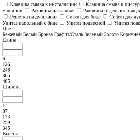
Клавиша смыва к инсталляции
Клавиша смыва к писсу
машиной
Раковина накладная
Раковина отдельностояща
Решетка на душ.канал
Сифон для биде
Сифон для ду
Унитаз напольный с биде
Унитаз подвесной
Унитаз подв
Цвет
Бежевый
Белый
Бронза
Графит/Сталь
Зеленый
Золото
Коричне
Длина
6
126
246
365
485
Ширина
1
87
173
259
345
Высота