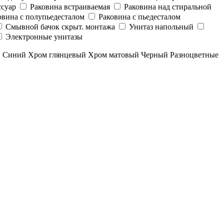
суар
Раковина встраиваемая
Раковина над стиральной
овина с полупьедесталом
Раковина с пьедесталом
Смывной бачок скрыт. монтажа
Унитаз напольный
Электронные унитазы
й
Синий
Хром глянцевый
Хром матовый
Черный
Разноцветные