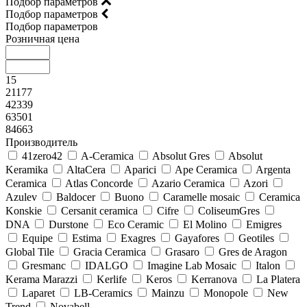
Подбор параметров
Подбор параметров
Подбор параметров
Розничная цена
15
21177
42339
63501
84663
Производитель
41zero42
A-Ceramica
Absolut Gres
Absolut
Keramika
AltaCera
Aparici
Ape Ceramica
Argenta
Ceramica
Atlas Concorde
Azario Ceramica
Azori
Azulev
Baldocer
Buono
Caramelle mosaic
Ceramica
Konskie
Cersanit ceramica
Cifre
ColiseumGres
DNA
Durstone
Eco Ceramic
El Molino
Emigres
Equipe
Estima
Exagres
Gayafores
Geotiles
Global Tile
Gracia Ceramica
Grasaro
Gres de Aragon
Gresmanc
IDALGO
Imagine Lab Mosaic
Italon
Kerama Marazzi
Kerlife
Keros
Kerranova
La Platera
Laparet
LB-Ceramics
Mainzu
Monopole
New
Trend
Novabell