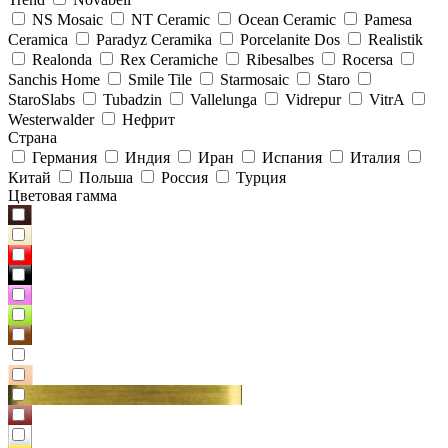
NS Mosaic
NT Ceramic
Ocean Ceramic
Pamesa
Ceramica
Paradyz Сeramika
Porcelanite Dos
Realistik
Realonda
Rex Ceramiche
Ribesalbes
Rocersa
Sanchis Home
Smile Tile
Starmosaic
Staro
StaroSlabs
Tubadzin
Vallelunga
Vidrepur
VitrA
Westerwalder
Нефрит
Страна
Германия
Индия
Иран
Испания
Италия
Китай
Польша
Россия
Турция
Цветовая гамма