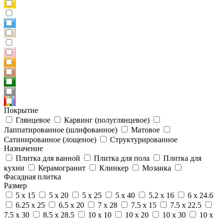
Покрытие
Глянцевое
Карвинг (полуглянцевое)
Лаппатированное (шлифованное)
Матовое
Сатинированное (лощеное)
Структурированное
Назначение
Плитка для ванной
Плитка для пола
Плитка для
кухни
Керамогранит
Клинкер
Мозаика
Фасадная плитка
Размер
5 x 15
5 x 20
5 x 25
5 x 40
5.2 x 16
6 x 24.6
6.25 x 25
6.5 x 20
7 x 28
7.5 x 15
7.5 x 22.5
7.5 x 30
8.5 x 28.5
10 x 10
10 x 20
10 x 30
10 x