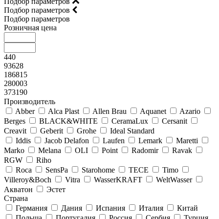
Подбор параметров
Подбор параметров
Подбор параметров
Розничная цена
440
93628
186815
280003
373190
Производитель
Abber
Alca Plast
Allen Brau
Aquanet
Azario
Berges
BLACK&WHITE
CeramaLux
Cersanit
Creavit
Geberit
Grohe
Ideal Standard
Iddis
Jacob Delafon
Laufen
Lemark
Maretti
Marko
Melana
OLI
Point
Radomir
Ravak
RGW
Riho
Roca
SensPa
Starohome
TECE
Timo
Villeroy&Boсh
Vitra
WasserKRAFT
WeltWasser
Акватон
Эстет
Страна
Германия
Дания
Испания
Италия
Китай
Польша
Португалия
Россия
Сербия
Турция