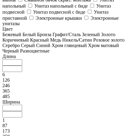
напольный
Унитаз напольный с биде
Унитаз
подвесной
Унитаз подвесной с биде
Унитаз
приставной
Электронные крышки
Электронные
унитазы
Цвет
Бежевый
Белый
Бронза
Графит/Сталь
Зеленый
Золото
Коричневый
Красный
Медь
Никель/Сатин
Розовое золото
Серебро
Серый
Синий
Хром глянцевый
Хром матовый
Черный
Разноцветные
Длина
6
126
246
365
485
Ширина
1
87
173