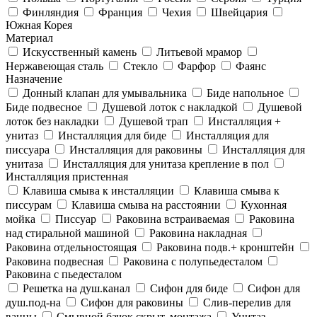
Финляндия
Франция
Чехия
Швейцария
Южная Корея
Материал
Искусственный камень
Литьевой мрамор
Нержавеющая сталь
Стекло
Фарфор
Фаянс
Назначение
Донный клапан для умывальника
Биде напольное
Биде подвесное
Душевой лоток с накладкой
Душевой
лоток без накладки
Душевой трап
Инсталляция +
унитаз
Инсталляция для биде
Инсталляция для
писсуара
Инсталляция для раковины
Инсталляция для
унитаза
Инсталляция для унитаза крепление в пол
Инсталляция пристенная
Клавиша смыва к инсталляции
Клавиша смыва к
писсурам
Клавиша смыва на расстоянии
Кухонная
мойка
Писсуар
Раковина встраиваемая
Раковина
над стиральной машиной
Раковина накладная
Раковина отдельностоящая
Раковина подв.+ кронштейн
Раковина подвесная
Раковина с полупьедесталом
Раковина с пьедесталом
Решетка на душ.канал
Сифон для биде
Сифон для
душ.под-на
Сифон для раковины
Слив-перелив для
ванны
Смывной бачок скрыт. монтажа
Унитаз