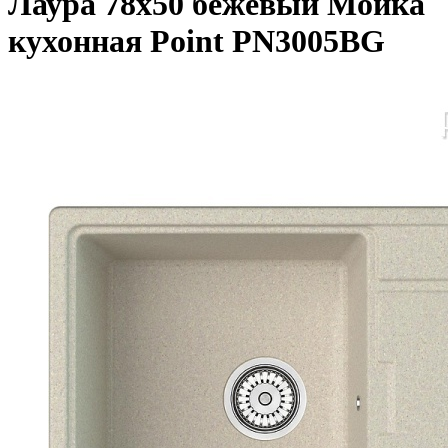
Лаура 78х50 бежевый Мойка
кухонная Point PN3005BG