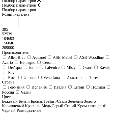
Подбор параметров
Подбор параметров
Подбор параметров
Розничная цена
385
52539
104693
156846
209000
Производитель
Allen Brau
Aquanet
ASB-Mebel
ASB-Woodline
Azario
Belbagno
Cersanit
DeAqua
Jorno
LaFenice
Misty
Orans
Ravak
Raval
Roca
Uncoria
Veneciana
Акватон
Эстет
Страна
Германия
Испания
Италия
Китай
Польша
Россия
Чехия
Цвет
Бежевый
Белый
Бронза
Графит/Сталь
Зеленый
Золото
Коричневый
Красный
Медь
Серый
Синий
Хром глянцевый
Черный
Разноцветные