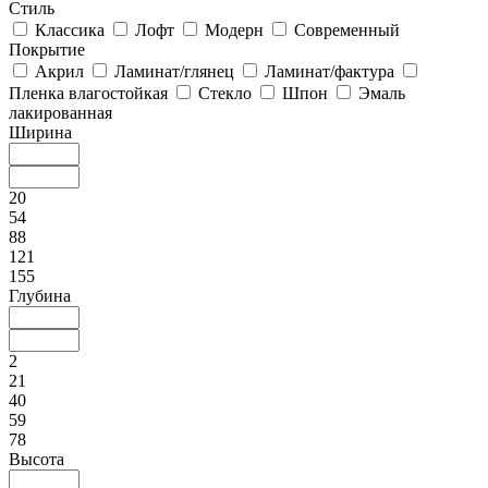
Стиль
Классика
Лофт
Модерн
Современный
Покрытие
Акрил
Ламинат/глянец
Ламинат/фактура
Пленка влагостойкая
Стекло
Шпон
Эмаль
лакированная
Ширина
20
54
88
121
155
Глубина
2
21
40
59
78
Высота