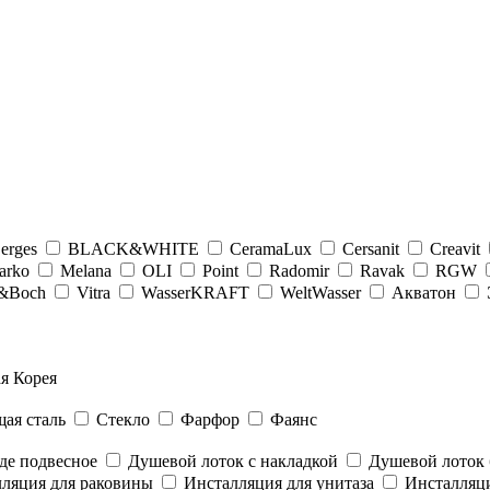
erges
BLACK&WHITE
CeramaLux
Cersanit
Creavit
arko
Melana
OLI
Point
Radomir
Ravak
RGW
y&Boсh
Vitra
WasserKRAFT
WeltWasser
Акватон
я Корея
ая сталь
Стекло
Фарфор
Фаянс
де подвесное
Душевой лоток с накладкой
Душевой лоток 
ляция для раковины
Инсталляция для унитаза
Инсталляци