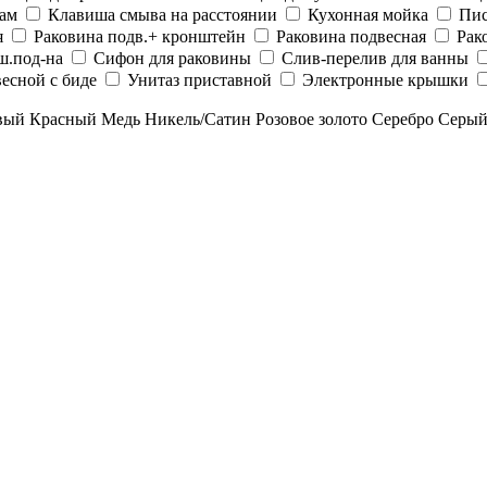
рам
Клавиша смыва на расстоянии
Кухонная мойка
Пис
я
Раковина подв.+ кронштейн
Раковина подвесная
Рак
ш.под-на
Сифон для раковины
Слив-перелив для ванны
есной с биде
Унитаз приставной
Электронные крышки
вый
Красный
Медь
Никель/Сатин
Розовое золото
Серебро
Серы