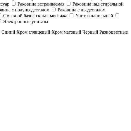
суар
Раковина встраиваемая
Раковина над стиральной
овина с полупьедесталом
Раковина с пьедесталом
Смывной бачок скрыт. монтажа
Унитаз напольный
Электронные унитазы
й
Синий
Хром глянцевый
Хром матовый
Черный
Разноцветные