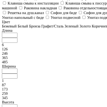
Клавиша смыва к инсталляции
Клавиша смыва к писсу
машиной
Раковина накладная
Раковина отдельностояща
Решетка на душ.канал
Сифон для биде
Сифон для ду
Унитаз напольный с биде
Унитаз подвесной
Унитаз подв
Цвет
Бежевый
Белый
Бронза
Графит/Сталь
Зеленый
Золото
Коричне
Длина
6
126
246
365
485
Ширина
1
87
173
259
345
Высота