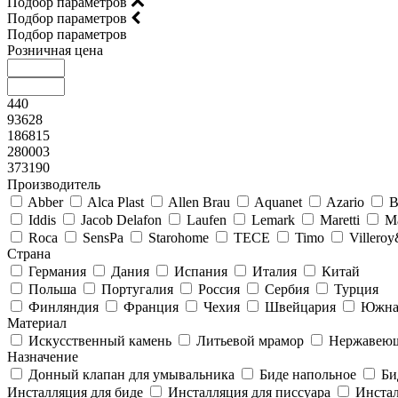
Подбор параметров
Подбор параметров
Подбор параметров
Розничная цена
440
93628
186815
280003
373190
Производитель
Abber
Alca Plast
Allen Brau
Aquanet
Azario
B
Iddis
Jacob Delafon
Laufen
Lemark
Maretti
M
Roca
SensPa
Starohome
TECE
Timo
Villero
Страна
Германия
Дания
Испания
Италия
Китай
Польша
Португалия
Россия
Сербия
Турция
Финляндия
Франция
Чехия
Швейцария
Южна
Материал
Искусственный камень
Литьевой мрамор
Нержавеющ
Назначение
Донный клапан для умывальника
Биде напольное
Би
Инсталляция для биде
Инсталляция для писсуара
Инстал