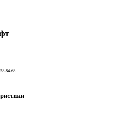
ифт
158-84-68
еристики