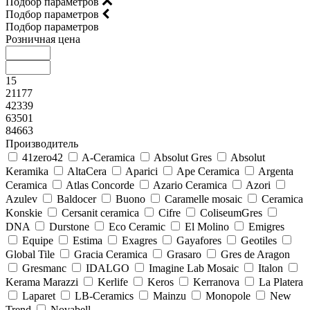
Подбор параметров
Подбор параметров
Подбор параметров
Розничная цена
15
21177
42339
63501
84663
Производитель
41zero42
A-Ceramica
Absolut Gres
Absolut
Keramika
AltaCera
Aparici
Ape Ceramica
Argenta
Ceramica
Atlas Concorde
Azario Ceramica
Azori
Azulev
Baldocer
Buono
Caramelle mosaic
Ceramica
Konskie
Cersanit ceramica
Cifre
ColiseumGres
DNA
Durstone
Eco Ceramic
El Molino
Emigres
Equipe
Estima
Exagres
Gayafores
Geotiles
Global Tile
Gracia Ceramica
Grasaro
Gres de Aragon
Gresmanc
IDALGO
Imagine Lab Mosaic
Italon
Kerama Marazzi
Kerlife
Keros
Kerranova
La Platera
Laparet
LB-Ceramics
Mainzu
Monopole
New
Trend
Novabell