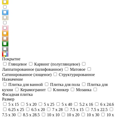
Покрытие
Глянцевое
Карвинг (полуглянцевое)
Лаппатированное (шлифованное)
Матовое
Сатинированное (лощеное)
Структурированное
Назначение
Плитка для ванной
Плитка для пола
Плитка для
кухни
Керамогранит
Клинкер
Мозаика
Фасадная плитка
Размер
5 x 15
5 x 20
5 x 25
5 x 40
5.2 x 16
6 x 24.6
6.25 x 25
6.5 x 20
7 x 28
7.5 x 15
7.5 x 22.5
7.5 x 30
8.5 x 28.5
10 x 10
10 x 20
10 x 30
10 x