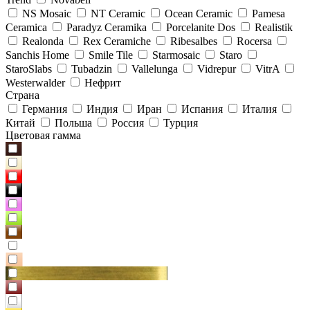
NS Mosaic
NT Ceramic
Ocean Ceramic
Pamesa
Ceramica
Paradyz Сeramika
Porcelanite Dos
Realistik
Realonda
Rex Ceramiche
Ribesalbes
Rocersa
Sanchis Home
Smile Tile
Starmosaic
Staro
StaroSlabs
Tubadzin
Vallelunga
Vidrepur
VitrA
Westerwalder
Нефрит
Страна
Германия
Индия
Иран
Испания
Италия
Китай
Польша
Россия
Турция
Цветовая гамма