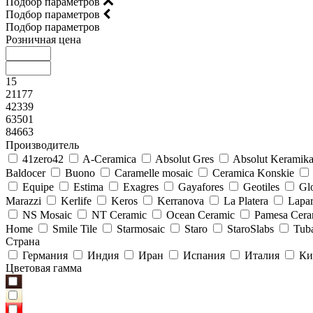
Подбор параметров
Подбор параметров
Подбор параметров
Розничная цена
15
21177
42339
63501
84663
Производитель
41zero42
A-Ceramica
Absolut Gres
Absolut Keramik
Baldocer
Buono
Caramelle mosaic
Ceramica Konskie
Equipe
Estima
Exagres
Gayafores
Geotiles
Glo
Marazzi
Kerlife
Keros
Kerranova
La Platera
Lapar
NS Mosaic
NT Ceramic
Ocean Ceramic
Pamesa Cera
Home
Smile Tile
Starmosaic
Staro
StaroSlabs
Tub
Страна
Германия
Индия
Иран
Испания
Италия
Ки
Цветовая гамма