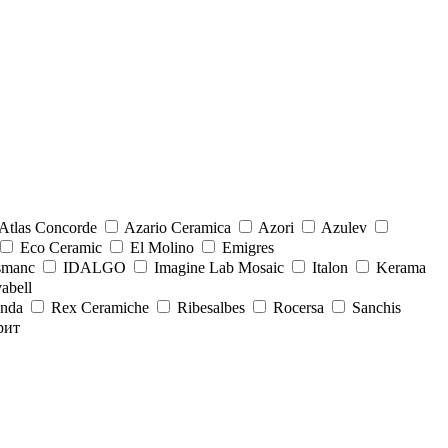
Atlas Concorde
Azario Ceramica
Azori
Azulev
Eco Ceramic
El Molino
Emigres
smanc
IDALGO
Imagine Lab Mosaic
Italon
Kerama
abell
onda
Rex Ceramiche
Ribesalbes
Rocersa
Sanchis
рит