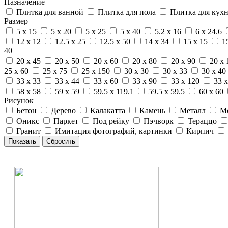
Назначение
Плитка для ванной
Плитка для пола
Плитка для кух
Размер
5 x 15
5 x 20
5 x 25
5 x 40
5.2 x 16
6 x 24.6
12 x 12
12.5 x 25
12.5 x 50
14 x 34
15 x 15
1
40
20 x 45
20 x 50
20 x 60
20 x 80
20 x 90
20 x 
25 x 60
25 x 75
25 x 150
30 x 30
30 x 33
30 x 40
33 x 33
33 x 44
33 x 60
33 x 90
33 x 120
33 x
58 x 58
59 x 59
59.5 x 119.1
59.5 x 59.5
60 x 60
Рисунок
Бетон
Дерево
Калакатта
Камень
Металл
М
Оникс
Паркет
Под рейку
Пэчворк
Тераццо
Гранит
Имитация фотографий, картинки
Кирпич