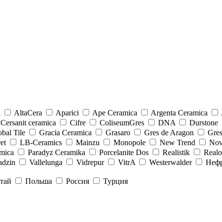
a
AltaCera
Aparici
Ape Ceramica
Argenta Ceramica
Cersanit ceramica
Cifre
ColiseumGres
DNA
Durstone
bal Tile
Gracia Ceramica
Grasaro
Gres de Aragon
Gre
et
LB-Ceramics
Mainzu
Monopole
New Trend
Nov
mica
Paradyz Сeramika
Porcelanite Dos
Realistik
Real
adzin
Vallelunga
Vidrepur
VitrA
Westerwalder
Неф
тай
Польша
Россия
Турция