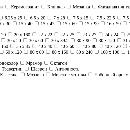
ни
Керамогранит
Клинкер
Мозаика
Фасадная плитк
6.25 x 25
6.5 x 20
7 x 28
7.5 x 15
7.5 x 22.5
7.5
5 x 30
15 x 40
15 x 45
15 x 60
15 x 90
16 x 50
120
20 x 160
22 x 22
22 x 25
23 x 27
24 x 24
2
30 x 50
30 x 60
30 x 89.5
30 x 90
30 x 120
31 
 160
35 x 35
40 x 40
40 x 60
40 x 80
40 x 120
60 x 120
80 x 80
80 x 160
80 x 240
100 x 100
1
оноколор
Мрамор
Октагон
Травертин
Шеврон
Античность
Классика
Мозаика
Морские мотивы
Наборный орнам