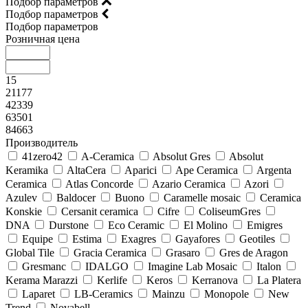
Подбор параметров
Подбор параметров
Подбор параметров
Розничная цена
15
21177
42339
63501
84663
Производитель
41zero42
A-Ceramica
Absolut Gres
Absolut
Keramika
AltaCera
Aparici
Ape Ceramica
Argenta
Ceramica
Atlas Concorde
Azario Ceramica
Azori
Azulev
Baldocer
Buono
Caramelle mosaic
Ceramica
Konskie
Cersanit ceramica
Cifre
ColiseumGres
DNA
Durstone
Eco Ceramic
El Molino
Emigres
Equipe
Estima
Exagres
Gayafores
Geotiles
Global Tile
Gracia Ceramica
Grasaro
Gres de Aragon
Gresmanc
IDALGO
Imagine Lab Mosaic
Italon
Kerama Marazzi
Kerlife
Keros
Kerranova
La Platera
Laparet
LB-Ceramics
Mainzu
Monopole
New
Trend
Novabell