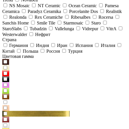
NS Mosaic
NT Ceramic
Ocean Ceramic
Pamesa
Ceramica
Paradyz Сeramika
Porcelanite Dos
Realistik
Realonda
Rex Ceramiche
Ribesalbes
Rocersa
Sanchis Home
Smile Tile
Starmosaic
Staro
StaroSlabs
Tubadzin
Vallelunga
Vidrepur
VitrA
Westerwalder
Нефрит
Страна
Германия
Индия
Иран
Испания
Италия
Китай
Польша
Россия
Турция
Цветовая гамма