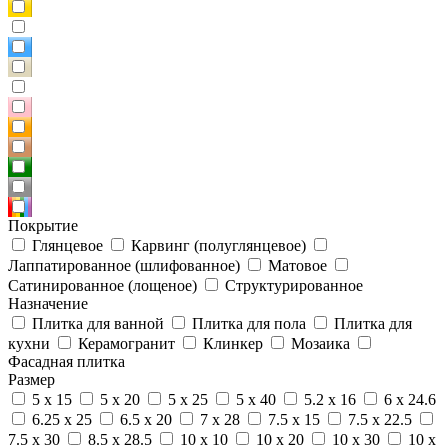
Покрытие
Глянцевое
Карвинг (полуглянцевое)
Лаппатированное (шлифованное)
Матовое
Сатинированное (лощеное)
Структурированное
Назначение
Плитка для ванной
Плитка для пола
Плитка для
кухни
Керамогранит
Клинкер
Мозаика
Фасадная плитка
Размер
5 x 15
5 x 20
5 x 25
5 x 40
5.2 x 16
6 x 24.6
6.25 x 25
6.5 x 20
7 x 28
7.5 x 15
7.5 x 22.5
7.5 x 30
8.5 x 28.5
10 x 10
10 x 20
10 x 30
10 x