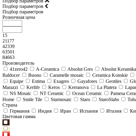
Подбор параметров
Подбор параметров
Подбор параметров
Розничная цена
15
21177
42339
63501
84663
Производитель
41zero42
A-Ceramica
Absolut Gres
Absolut Keramik
Baldocer
Buono
Caramelle mosaic
Ceramica Konskie
Equipe
Estima
Exagres
Gayafores
Geotiles
Glo
Marazzi
Kerlife
Keros
Kerranova
La Platera
Lapar
NS Mosaic
NT Ceramic
Ocean Ceramic
Pamesa Cera
Home
Smile Tile
Starmosaic
Staro
StaroSlabs
Tub
Страна
Германия
Индия
Иран
Испания
Италия
Ки
Цветовая гамма