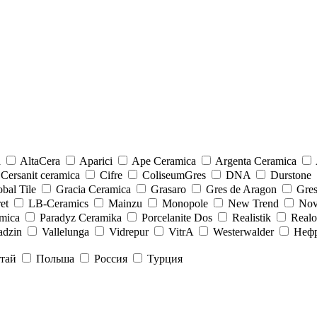
a
AltaCera
Aparici
Ape Ceramica
Argenta Ceramica
Cersanit ceramica
Cifre
ColiseumGres
DNA
Durstone
bal Tile
Gracia Ceramica
Grasaro
Gres de Aragon
Gre
et
LB-Ceramics
Mainzu
Monopole
New Trend
Nov
mica
Paradyz Сeramika
Porcelanite Dos
Realistik
Real
adzin
Vallelunga
Vidrepur
VitrA
Westerwalder
Неф
тай
Польша
Россия
Турция