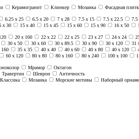
ни
Керамогранит
Клинкер
Мозаика
Фасадная плитк
6.25 x 25
6.5 x 20
7 x 28
7.5 x 15
7.5 x 22.5
7.5
5 x 30
15 x 40
15 x 45
15 x 60
15 x 90
16 x 50
120
20 x 160
22 x 22
22 x 25
23 x 27
24 x 24
2
30 x 50
30 x 60
30 x 89.5
30 x 90
30 x 120
31 
 160
35 x 35
40 x 40
40 x 60
40 x 80
40 x 120
60 x 120
80 x 80
80 x 160
80 x 240
100 x 100
1
оноколор
Мрамор
Октагон
Травертин
Шеврон
Античность
Классика
Мозаика
Морские мотивы
Наборный орнам