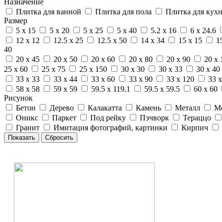
Назначение
Плитка для ванной
Плитка для пола
Плитка для кух
Размер
5 x 15
5 x 20
5 x 25
5 x 40
5.2 x 16
6 x 24.6
12 x 12
12.5 x 25
12.5 x 50
14 x 34
15 x 15
1
40
20 x 45
20 x 50
20 x 60
20 x 80
20 x 90
20 x 
25 x 60
25 x 75
25 x 150
30 x 30
30 x 33
30 x 40
33 x 33
33 x 44
33 x 60
33 x 90
33 x 120
33 x
58 x 58
59 x 59
59.5 x 119.1
59.5 x 59.5
60 x 60
Рисунок
Бетон
Дерево
Калакатта
Камень
Металл
М
Оникс
Паркет
Под рейку
Пэчворк
Тераццо
Гранит
Имитация фотографий, картинки
Кирпич