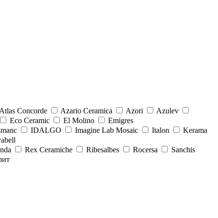
Atlas Concorde
Azario Ceramica
Azori
Azulev
Eco Ceramic
El Molino
Emigres
smanc
IDALGO
Imagine Lab Mosaic
Italon
Kerama
abell
onda
Rex Ceramiche
Ribesalbes
Rocersa
Sanchis
рит