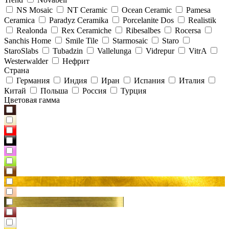
NS Mosaic
NT Ceramic
Ocean Ceramic
Pamesa
Ceramica
Paradyz Сeramika
Porcelanite Dos
Realistik
Realonda
Rex Ceramiche
Ribesalbes
Rocersa
Sanchis Home
Smile Tile
Starmosaic
Staro
StaroSlabs
Tubadzin
Vallelunga
Vidrepur
VitrA
Westerwalder
Нефрит
Страна
Германия
Индия
Иран
Испания
Италия
Китай
Польша
Россия
Турция
Цветовая гамма