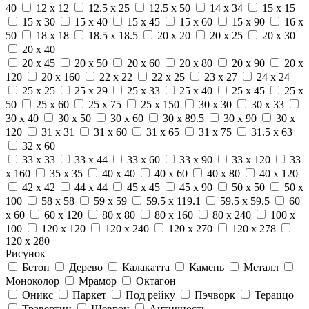
40
12 x 12
12.5 x 25
12.5 x 50
14 x 34
15 x 15
15 x 30
15 x 40
15 x 45
15 x 60
15 x 90
16 x
50
18 x 18
18.5 x 18.5
20 x 20
20 x 25
20 x 30
20 x 40
20 x 45
20 x 50
20 x 60
20 x 80
20 x 90
20 x
120
20 x 160
22 x 22
22 x 25
23 x 27
24 x 24
25 x 25
25 x 29
25 x 33
25 x 40
25 x 45
25 x
50
25 x 60
25 x 75
25 x 150
30 x 30
30 x 33
30 x 40
30 x 50
30 x 60
30 x 89.5
30 x 90
30 x
120
31 x 31
31 x 60
31 x 65
31 x 75
31.5 x 63
32 x 60
33 x 33
33 x 44
33 x 60
33 x 90
33 x 120
33
x 160
35 x 35
40 x 40
40 x 60
40 x 80
40 x 120
42 x 42
44 x 44
45 x 45
45 x 90
50 x 50
50 x
100
58 x 58
59 x 59
59.5 x 119.1
59.5 x 59.5
60
x 60
60 x 120
80 x 80
80 x 160
80 x 240
100 x
100
120 x 120
120 x 240
120 x 270
120 x 278
120 x 280
Рисунок
Бетон
Дерево
Калакатта
Камень
Металл
Моноколор
Мрамор
Октагон
Оникс
Паркет
Под рейку
Пэчворк
Тераццо
Травертин
Шеврон
Античность