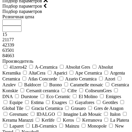
Подбор параметров
Подбор параметров
Подбор параметров
Розничная цена
15
21177
42339
63501
84663
Производитель
41zero42
A-Ceramica
Absolut Gres
Absolut
Keramika
AltaCera
Aparici
Ape Ceramica
Argenta
Ceramica
Atlas Concorde
Azario Ceramica
Azori
Azulev
Baldocer
Buono
Caramelle mosaic
Ceramica
Konskie
Cersanit ceramica
Cifre
ColiseumGres
DNA
Durstone
Eco Ceramic
El Molino
Emigres
Equipe
Estima
Exagres
Gayafores
Geotiles
Global Tile
Gracia Ceramica
Grasaro
Gres de Aragon
Gresmanc
IDALGO
Imagine Lab Mosaic
Italon
Kerama Marazzi
Kerlife
Keros
Kerranova
La Platera
Laparet
LB-Ceramics
Mainzu
Monopole
New
Trend
Novabell