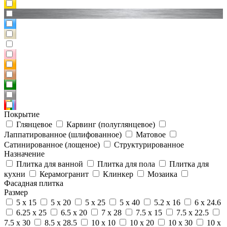
Покрытие
Глянцевое
Карвинг (полуглянцевое)
Лаппатированное (шлифованное)
Матовое
Сатинированное (лощеное)
Структурированное
Назначение
Плитка для ванной
Плитка для пола
Плитка для
кухни
Керамогранит
Клинкер
Мозаика
Фасадная плитка
Размер
5 x 15
5 x 20
5 x 25
5 x 40
5.2 x 16
6 x 24.6
6.25 x 25
6.5 x 20
7 x 28
7.5 x 15
7.5 x 22.5
7.5 x 30
8.5 x 28.5
10 x 10
10 x 20
10 x 30
10 x