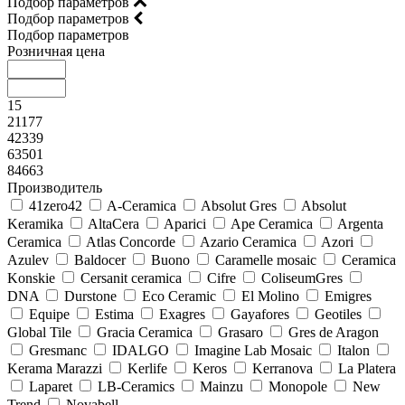
Подбор параметров
Подбор параметров
Подбор параметров
Розничная цена
15
21177
42339
63501
84663
Производитель
41zero42
A-Ceramica
Absolut Gres
Absolut
Keramika
AltaCera
Aparici
Ape Ceramica
Argenta
Ceramica
Atlas Concorde
Azario Ceramica
Azori
Azulev
Baldocer
Buono
Caramelle mosaic
Ceramica
Konskie
Cersanit ceramica
Cifre
ColiseumGres
DNA
Durstone
Eco Ceramic
El Molino
Emigres
Equipe
Estima
Exagres
Gayafores
Geotiles
Global Tile
Gracia Ceramica
Grasaro
Gres de Aragon
Gresmanc
IDALGO
Imagine Lab Mosaic
Italon
Kerama Marazzi
Kerlife
Keros
Kerranova
La Platera
Laparet
LB-Ceramics
Mainzu
Monopole
New
Trend
Novabell