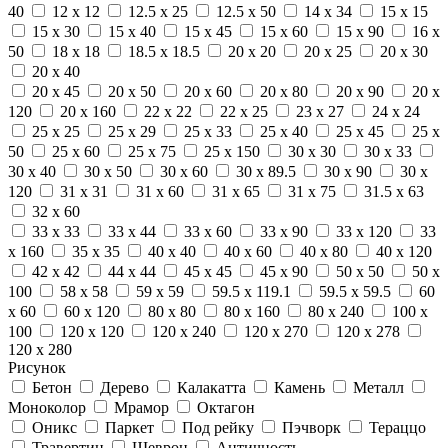
40
12 x 12
12.5 x 25
12.5 x 50
14 x 34
15 x 15
15 x 30
15 x 40
15 x 45
15 x 60
15 x 90
16 x
50
18 x 18
18.5 x 18.5
20 x 20
20 x 25
20 x 30
20 x 40
20 x 45
20 x 50
20 x 60
20 x 80
20 x 90
20 x
120
20 x 160
22 x 22
22 x 25
23 x 27
24 x 24
25 x 25
25 x 29
25 x 33
25 x 40
25 x 45
25 x
50
25 x 60
25 x 75
25 x 150
30 x 30
30 x 33
30 x 40
30 x 50
30 x 60
30 x 89.5
30 x 90
30 x
120
31 x 31
31 x 60
31 x 65
31 x 75
31.5 x 63
32 x 60
33 x 33
33 x 44
33 x 60
33 x 90
33 x 120
33
x 160
35 x 35
40 x 40
40 x 60
40 x 80
40 x 120
42 x 42
44 x 44
45 x 45
45 x 90
50 x 50
50 x
100
58 x 58
59 x 59
59.5 x 119.1
59.5 x 59.5
60
x 60
60 x 120
80 x 80
80 x 160
80 x 240
100 x
100
120 x 120
120 x 240
120 x 270
120 x 278
120 x 280
Рисунок
Бетон
Дерево
Калакатта
Камень
Металл
Моноколор
Мрамор
Октагон
Оникс
Паркет
Под рейку
Пэчворк
Тераццо
Травертин
Шеврон
Античность