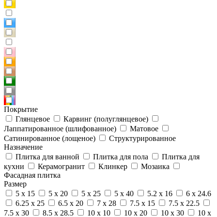
Покрытие
Глянцевое
Карвинг (полуглянцевое)
Лаппатированное (шлифованное)
Матовое
Сатинированное (лощеное)
Структурированное
Назначение
Плитка для ванной
Плитка для пола
Плитка для
кухни
Керамогранит
Клинкер
Мозаика
Фасадная плитка
Размер
5 x 15
5 x 20
5 x 25
5 x 40
5.2 x 16
6 x 24.6
6.25 x 25
6.5 x 20
7 x 28
7.5 x 15
7.5 x 22.5
7.5 x 30
8.5 x 28.5
10 x 10
10 x 20
10 x 30
10 x