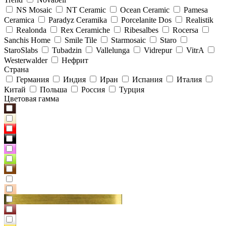
NS Mosaic
NT Ceramic
Ocean Ceramic
Pamesa
Ceramica
Paradyz Сeramika
Porcelanite Dos
Realistik
Realonda
Rex Ceramiche
Ribesalbes
Rocersa
Sanchis Home
Smile Tile
Starmosaic
Staro
StaroSlabs
Tubadzin
Vallelunga
Vidrepur
VitrA
Westerwalder
Нефрит
Страна
Германия
Индия
Иран
Испания
Италия
Китай
Польша
Россия
Турция
Цветовая гамма