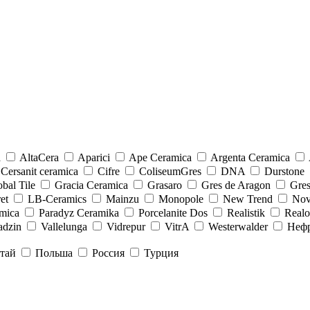
a
AltaCera
Aparici
Ape Ceramica
Argenta Ceramica
Cersanit ceramica
Cifre
ColiseumGres
DNA
Durstone
bal Tile
Gracia Ceramica
Grasaro
Gres de Aragon
Gre
et
LB-Ceramics
Mainzu
Monopole
New Trend
Nov
mica
Paradyz Сeramika
Porcelanite Dos
Realistik
Real
adzin
Vallelunga
Vidrepur
VitrA
Westerwalder
Неф
тай
Польша
Россия
Турция