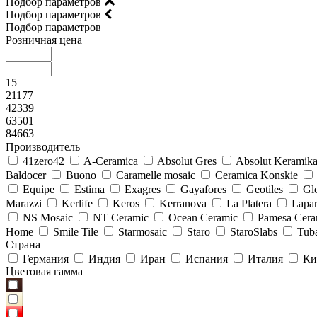
Подбор параметров
Подбор параметров
Подбор параметров
Розничная цена
15
21177
42339
63501
84663
Производитель
41zero42
A-Ceramica
Absolut Gres
Absolut Keramik
Baldocer
Buono
Caramelle mosaic
Ceramica Konskie
Equipe
Estima
Exagres
Gayafores
Geotiles
Glo
Marazzi
Kerlife
Keros
Kerranova
La Platera
Lapar
NS Mosaic
NT Ceramic
Ocean Ceramic
Pamesa Cera
Home
Smile Tile
Starmosaic
Staro
StaroSlabs
Tub
Страна
Германия
Индия
Иран
Испания
Италия
Ки
Цветовая гамма