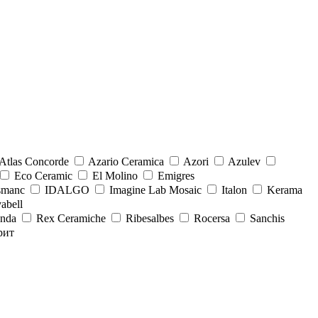
Atlas Concorde
Azario Ceramica
Azori
Azulev
Eco Ceramic
El Molino
Emigres
smanc
IDALGO
Imagine Lab Mosaic
Italon
Kerama
abell
onda
Rex Ceramiche
Ribesalbes
Rocersa
Sanchis
рит