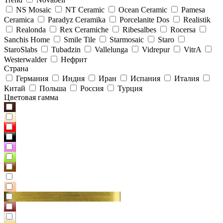
NS Mosaic
NT Ceramic
Ocean Ceramic
Pamesa
Ceramica
Paradyz Сeramika
Porcelanite Dos
Realistik
Realonda
Rex Ceramiche
Ribesalbes
Rocersa
Sanchis Home
Smile Tile
Starmosaic
Staro
StaroSlabs
Tubadzin
Vallelunga
Vidrepur
VitrA
Westerwalder
Нефрит
Страна
Германия
Индия
Иран
Испания
Италия
Китай
Польша
Россия
Турция
Цветовая гамма