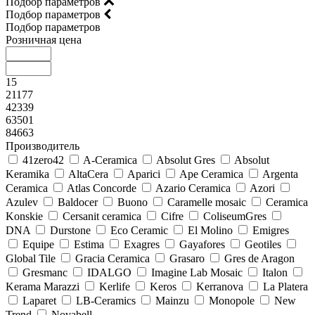
Подбор параметров
Подбор параметров
Подбор параметров
Розничная цена
15
21177
42339
63501
84663
Производитель
41zero42
A-Ceramica
Absolut Gres
Absolut
Keramika
AltaCera
Aparici
Ape Ceramica
Argenta
Ceramica
Atlas Concorde
Azario Ceramica
Azori
Azulev
Baldocer
Buono
Caramelle mosaic
Ceramica
Konskie
Cersanit ceramica
Cifre
ColiseumGres
DNA
Durstone
Eco Ceramic
El Molino
Emigres
Equipe
Estima
Exagres
Gayafores
Geotiles
Global Tile
Gracia Ceramica
Grasaro
Gres de Aragon
Gresmanc
IDALGO
Imagine Lab Mosaic
Italon
Kerama Marazzi
Kerlife
Keros
Kerranova
La Platera
Laparet
LB-Ceramics
Mainzu
Monopole
New
Trend
Novabell