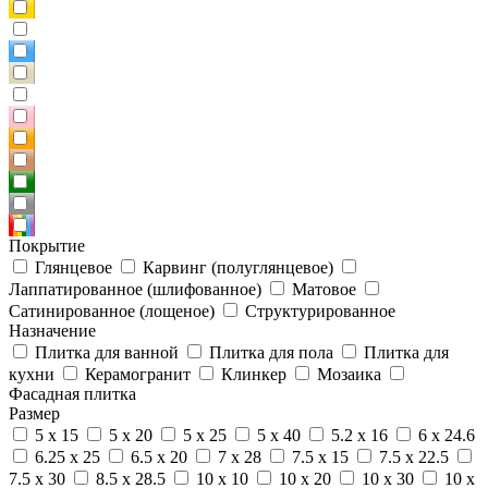
Покрытие
Глянцевое
Карвинг (полуглянцевое)
Лаппатированное (шлифованное)
Матовое
Сатинированное (лощеное)
Структурированное
Назначение
Плитка для ванной
Плитка для пола
Плитка для
кухни
Керамогранит
Клинкер
Мозаика
Фасадная плитка
Размер
5 x 15
5 x 20
5 x 25
5 x 40
5.2 x 16
6 x 24.6
6.25 x 25
6.5 x 20
7 x 28
7.5 x 15
7.5 x 22.5
7.5 x 30
8.5 x 28.5
10 x 10
10 x 20
10 x 30
10 x