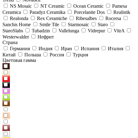
NS Mosaic
NT Ceramic
Ocean Ceramic
Pamesa
Ceramica
Paradyz Сeramika
Porcelanite Dos
Realistik
Realonda
Rex Ceramiche
Ribesalbes
Rocersa
Sanchis Home
Smile Tile
Starmosaic
Staro
StaroSlabs
Tubadzin
Vallelunga
Vidrepur
VitrA
Westerwalder
Нефрит
Страна
Германия
Индия
Иран
Испания
Италия
Китай
Польша
Россия
Турция
Цветовая гамма