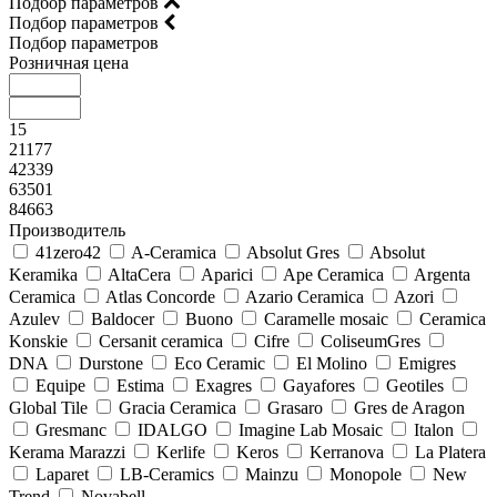
Подбор параметров
Подбор параметров
Подбор параметров
Розничная цена
15
21177
42339
63501
84663
Производитель
41zero42
A-Ceramica
Absolut Gres
Absolut
Keramika
AltaCera
Aparici
Ape Ceramica
Argenta
Ceramica
Atlas Concorde
Azario Ceramica
Azori
Azulev
Baldocer
Buono
Caramelle mosaic
Ceramica
Konskie
Cersanit ceramica
Cifre
ColiseumGres
DNA
Durstone
Eco Ceramic
El Molino
Emigres
Equipe
Estima
Exagres
Gayafores
Geotiles
Global Tile
Gracia Ceramica
Grasaro
Gres de Aragon
Gresmanc
IDALGO
Imagine Lab Mosaic
Italon
Kerama Marazzi
Kerlife
Keros
Kerranova
La Platera
Laparet
LB-Ceramics
Mainzu
Monopole
New
Trend
Novabell