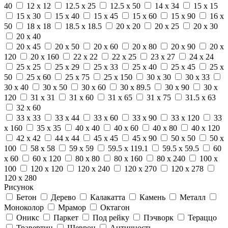
40
12 x 12
12.5 x 25
12.5 x 50
14 x 34
15 x 15
15 x 30
15 x 40
15 x 45
15 x 60
15 x 90
16 x
50
18 x 18
18.5 x 18.5
20 x 20
20 x 25
20 x 30
20 x 40
20 x 45
20 x 50
20 x 60
20 x 80
20 x 90
20 x
120
20 x 160
22 x 22
22 x 25
23 x 27
24 x 24
25 x 25
25 x 29
25 x 33
25 x 40
25 x 45
25 x
50
25 x 60
25 x 75
25 x 150
30 x 30
30 x 33
30 x 40
30 x 50
30 x 60
30 x 89.5
30 x 90
30 x
120
31 x 31
31 x 60
31 x 65
31 x 75
31.5 x 63
32 x 60
33 x 33
33 x 44
33 x 60
33 x 90
33 x 120
33
x 160
35 x 35
40 x 40
40 x 60
40 x 80
40 x 120
42 x 42
44 x 44
45 x 45
45 x 90
50 x 50
50 x
100
58 x 58
59 x 59
59.5 x 119.1
59.5 x 59.5
60
x 60
60 x 120
80 x 80
80 x 160
80 x 240
100 x
100
120 x 120
120 x 240
120 x 270
120 x 278
120 x 280
Рисунок
Бетон
Дерево
Калакатта
Камень
Металл
Моноколор
Мрамор
Октагон
Оникс
Паркет
Под рейку
Пэчворк
Тераццо
Травертин
Шеврон
Античность