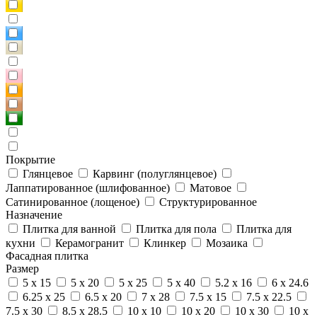
Покрытие
Глянцевое
Карвинг (полуглянцевое)
Лаппатированное (шлифованное)
Матовое
Сатинированное (лощеное)
Структурированное
Назначение
Плитка для ванной
Плитка для пола
Плитка для
кухни
Керамогранит
Клинкер
Мозаика
Фасадная плитка
Размер
5 x 15
5 x 20
5 x 25
5 x 40
5.2 x 16
6 x 24.6
6.25 x 25
6.5 x 20
7 x 28
7.5 x 15
7.5 x 22.5
7.5 x 30
8.5 x 28.5
10 x 10
10 x 20
10 x 30
10 x