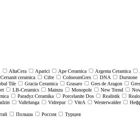
a
AltaCera
Aparici
Ape Ceramica
Argenta Ceramica
Cersanit ceramica
Cifre
ColiseumGres
DNA
Durstone
bal Tile
Gracia Ceramica
Grasaro
Gres de Aragon
Gre
et
LB-Ceramics
Mainzu
Monopole
New Trend
Nov
mica
Paradyz Сeramika
Porcelanite Dos
Realistik
Real
adzin
Vallelunga
Vidrepur
VitrA
Westerwalder
Неф
тай
Польша
Россия
Турция