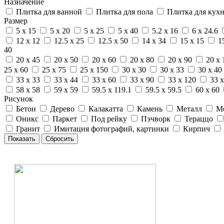
Назначение
Плитка для ванной
Плитка для пола
Плитка для кух
Размер
5 x 15
5 x 20
5 x 25
5 x 40
5.2 x 16
6 x 24.6
12 x 12
12.5 x 25
12.5 x 50
14 x 34
15 x 15
1
40
20 x 45
20 x 50
20 x 60
20 x 80
20 x 90
20 x 
25 x 60
25 x 75
25 x 150
30 x 30
30 x 33
30 x 40
33 x 33
33 x 44
33 x 60
33 x 90
33 x 120
33 x
58 x 58
59 x 59
59.5 x 119.1
59.5 x 59.5
60 x 60
Рисунок
Бетон
Дерево
Калакатта
Камень
Металл
М
Оникс
Паркет
Под рейку
Пэчворк
Тераццо
Гранит
Имитация фотографий, картинки
Кирпич