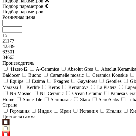
Подбор параметров
Подбор параметров
Подбор параметров
Розничная цена
15
21177
42339
63501
84663
Производитель
41zero42
A-Ceramica
Absolut Gres
Absolut Keramik
Baldocer
Buono
Caramelle mosaic
Ceramica Konskie
Equipe
Estima
Exagres
Gayafores
Geotiles
Glo
Marazzi
Kerlife
Keros
Kerranova
La Platera
Lapar
NS Mosaic
NT Ceramic
Ocean Ceramic
Pamesa Cera
Home
Smile Tile
Starmosaic
Staro
StaroSlabs
Tub
Страна
Германия
Индия
Иран
Испания
Италия
Ки
Цветовая гамма