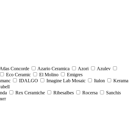
Atlas Concorde
Azario Ceramica
Azori
Azulev
Eco Ceramic
El Molino
Emigres
smanc
IDALGO
Imagine Lab Mosaic
Italon
Kerama
abell
onda
Rex Ceramiche
Ribesalbes
Rocersa
Sanchis
рит