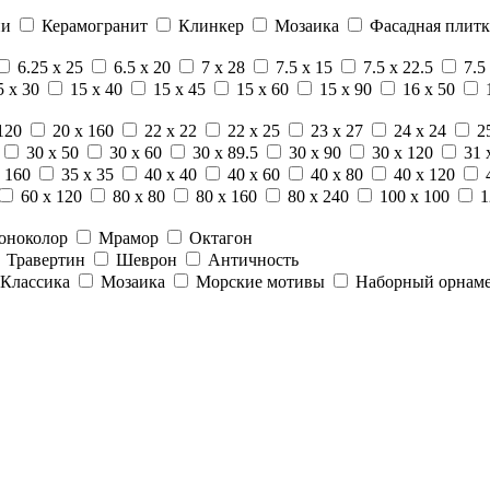
ни
Керамогранит
Клинкер
Мозаика
Фасадная плитк
6.25 x 25
6.5 x 20
7 x 28
7.5 x 15
7.5 x 22.5
7.5
5 x 30
15 x 40
15 x 45
15 x 60
15 x 90
16 x 50
120
20 x 160
22 x 22
22 x 25
23 x 27
24 x 24
2
30 x 50
30 x 60
30 x 89.5
30 x 90
30 x 120
31 
 160
35 x 35
40 x 40
40 x 60
40 x 80
40 x 120
60 x 120
80 x 80
80 x 160
80 x 240
100 x 100
1
оноколор
Мрамор
Октагон
Травертин
Шеврон
Античность
Классика
Мозаика
Морские мотивы
Наборный орнам