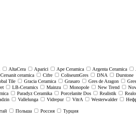
a
AltaCera
Aparici
Ape Ceramica
Argenta Ceramica
Cersanit ceramica
Cifre
ColiseumGres
DNA
Durstone
bal Tile
Gracia Ceramica
Grasaro
Gres de Aragon
Gre
et
LB-Ceramics
Mainzu
Monopole
New Trend
Nov
mica
Paradyz Сeramika
Porcelanite Dos
Realistik
Real
adzin
Vallelunga
Vidrepur
VitrA
Westerwalder
Неф
тай
Польша
Россия
Турция