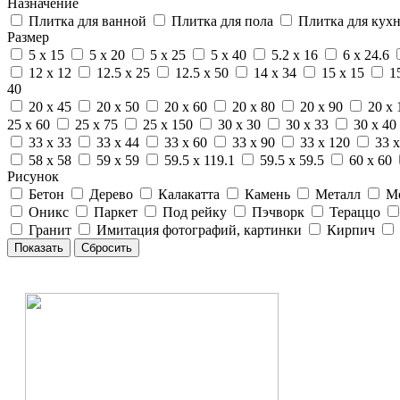
Назначение
Плитка для ванной
Плитка для пола
Плитка для кух
Размер
5 x 15
5 x 20
5 x 25
5 x 40
5.2 x 16
6 x 24.6
12 x 12
12.5 x 25
12.5 x 50
14 x 34
15 x 15
1
40
20 x 45
20 x 50
20 x 60
20 x 80
20 x 90
20 x 
25 x 60
25 x 75
25 x 150
30 x 30
30 x 33
30 x 40
33 x 33
33 x 44
33 x 60
33 x 90
33 x 120
33 x
58 x 58
59 x 59
59.5 x 119.1
59.5 x 59.5
60 x 60
Рисунок
Бетон
Дерево
Калакатта
Камень
Металл
М
Оникс
Паркет
Под рейку
Пэчворк
Тераццо
Гранит
Имитация фотографий, картинки
Кирпич