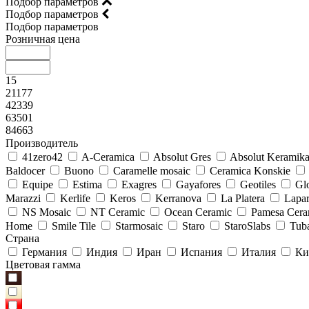
Подбор параметров
Подбор параметров
Подбор параметров
Розничная цена
15
21177
42339
63501
84663
Производитель
41zero42
A-Ceramica
Absolut Gres
Absolut Keramik
Baldocer
Buono
Caramelle mosaic
Ceramica Konskie
Equipe
Estima
Exagres
Gayafores
Geotiles
Glo
Marazzi
Kerlife
Keros
Kerranova
La Platera
Lapar
NS Mosaic
NT Ceramic
Ocean Ceramic
Pamesa Cera
Home
Smile Tile
Starmosaic
Staro
StaroSlabs
Tub
Страна
Германия
Индия
Иран
Испания
Италия
Ки
Цветовая гамма