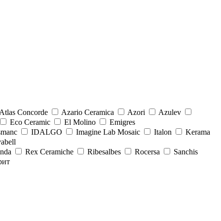
Atlas Concorde
Azario Ceramica
Azori
Azulev
Eco Ceramic
El Molino
Emigres
smanc
IDALGO
Imagine Lab Mosaic
Italon
Kerama
abell
onda
Rex Ceramiche
Ribesalbes
Rocersa
Sanchis
рит