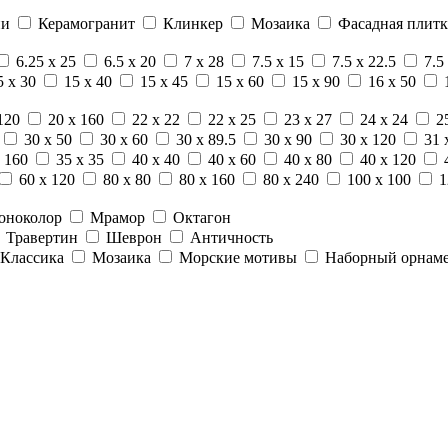
ни
Керамогранит
Клинкер
Мозаика
Фасадная плитк
6.25 x 25
6.5 x 20
7 x 28
7.5 x 15
7.5 x 22.5
7.5
5 x 30
15 x 40
15 x 45
15 x 60
15 x 90
16 x 50
120
20 x 160
22 x 22
22 x 25
23 x 27
24 x 24
2
30 x 50
30 x 60
30 x 89.5
30 x 90
30 x 120
31 
 160
35 x 35
40 x 40
40 x 60
40 x 80
40 x 120
60 x 120
80 x 80
80 x 160
80 x 240
100 x 100
1
оноколор
Мрамор
Октагон
Травертин
Шеврон
Античность
Классика
Мозаика
Морские мотивы
Наборный орнам