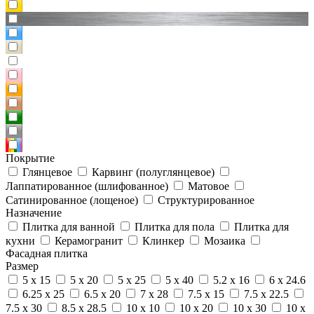
Покрытие
Глянцевое
Карвинг (полуглянцевое)
Лаппатированное (шлифованное)
Матовое
Сатинированное (лощеное)
Структурированное
Назначение
Плитка для ванной
Плитка для пола
Плитка для
кухни
Керамогранит
Клинкер
Мозаика
Фасадная плитка
Размер
5 x 15
5 x 20
5 x 25
5 x 40
5.2 x 16
6 x 24.6
6.25 x 25
6.5 x 20
7 x 28
7.5 x 15
7.5 x 22.5
7.5 x 30
8.5 x 28.5
10 x 10
10 x 20
10 x 30
10 x