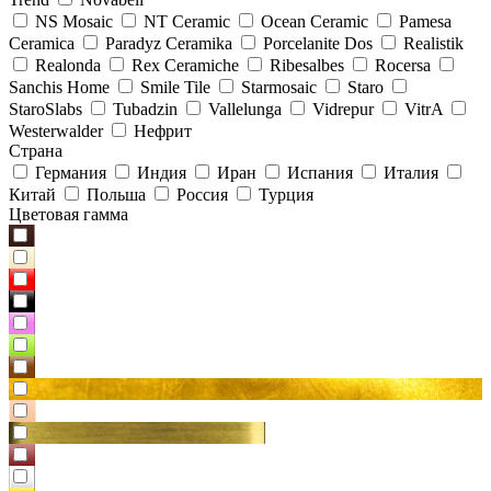
NS Mosaic
NT Ceramic
Ocean Ceramic
Pamesa
Ceramica
Paradyz Сeramika
Porcelanite Dos
Realistik
Realonda
Rex Ceramiche
Ribesalbes
Rocersa
Sanchis Home
Smile Tile
Starmosaic
Staro
StaroSlabs
Tubadzin
Vallelunga
Vidrepur
VitrA
Westerwalder
Нефрит
Страна
Германия
Индия
Иран
Испания
Италия
Китай
Польша
Россия
Турция
Цветовая гамма