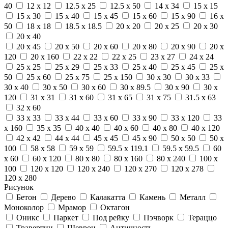
40
12 x 12
12.5 x 25
12.5 x 50
14 x 34
15 x 15
15 x 30
15 x 40
15 x 45
15 x 60
15 x 90
16 x
50
18 x 18
18.5 x 18.5
20 x 20
20 x 25
20 x 30
20 x 40
20 x 45
20 x 50
20 x 60
20 x 80
20 x 90
20 x
120
20 x 160
22 x 22
22 x 25
23 x 27
24 x 24
25 x 25
25 x 29
25 x 33
25 x 40
25 x 45
25 x
50
25 x 60
25 x 75
25 x 150
30 x 30
30 x 33
30 x 40
30 x 50
30 x 60
30 x 89.5
30 x 90
30 x
120
31 x 31
31 x 60
31 x 65
31 x 75
31.5 x 63
32 x 60
33 x 33
33 x 44
33 x 60
33 x 90
33 x 120
33
x 160
35 x 35
40 x 40
40 x 60
40 x 80
40 x 120
42 x 42
44 x 44
45 x 45
45 x 90
50 x 50
50 x
100
58 x 58
59 x 59
59.5 x 119.1
59.5 x 59.5
60
x 60
60 x 120
80 x 80
80 x 160
80 x 240
100 x
100
120 x 120
120 x 240
120 x 270
120 x 278
120 x 280
Рисунок
Бетон
Дерево
Калакатта
Камень
Металл
Моноколор
Мрамор
Октагон
Оникс
Паркет
Под рейку
Пэчворк
Тераццо
Травертин
Шеврон
Античность