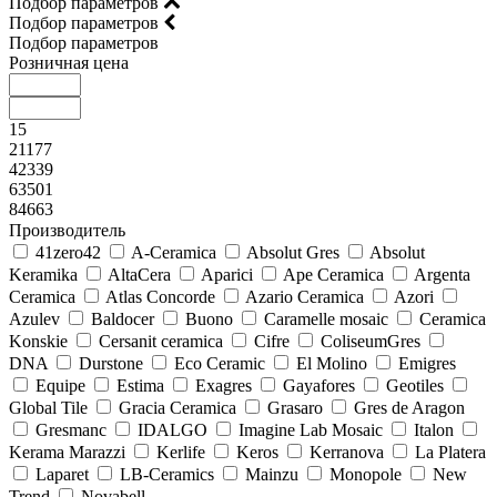
Подбор параметров
Подбор параметров
Подбор параметров
Розничная цена
15
21177
42339
63501
84663
Производитель
41zero42
A-Ceramica
Absolut Gres
Absolut
Keramika
AltaCera
Aparici
Ape Ceramica
Argenta
Ceramica
Atlas Concorde
Azario Ceramica
Azori
Azulev
Baldocer
Buono
Caramelle mosaic
Ceramica
Konskie
Cersanit ceramica
Cifre
ColiseumGres
DNA
Durstone
Eco Ceramic
El Molino
Emigres
Equipe
Estima
Exagres
Gayafores
Geotiles
Global Tile
Gracia Ceramica
Grasaro
Gres de Aragon
Gresmanc
IDALGO
Imagine Lab Mosaic
Italon
Kerama Marazzi
Kerlife
Keros
Kerranova
La Platera
Laparet
LB-Ceramics
Mainzu
Monopole
New
Trend
Novabell