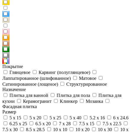
Покрытие
Глянцевое
Карвинг (полуглянцевое)
Лаппатированное (шлифованное)
Матовое
Сатинированное (лощеное)
Структурированное
Назначение
Плитка для ванной
Плитка для пола
Плитка для
кухни
Керамогранит
Клинкер
Мозаика
Фасадная плитка
Размер
5 x 15
5 x 20
5 x 25
5 x 40
5.2 x 16
6 x 24.6
6.25 x 25
6.5 x 20
7 x 28
7.5 x 15
7.5 x 22.5
7.5 x 30
8.5 x 28.5
10 x 10
10 x 20
10 x 30
10 x