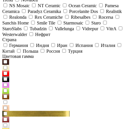
NS Mosaic
NT Ceramic
Ocean Ceramic
Pamesa
Ceramica
Paradyz Сeramika
Porcelanite Dos
Realistik
Realonda
Rex Ceramiche
Ribesalbes
Rocersa
Sanchis Home
Smile Tile
Starmosaic
Staro
StaroSlabs
Tubadzin
Vallelunga
Vidrepur
VitrA
Westerwalder
Нефрит
Страна
Германия
Индия
Иран
Испания
Италия
Китай
Польша
Россия
Турция
Цветовая гамма