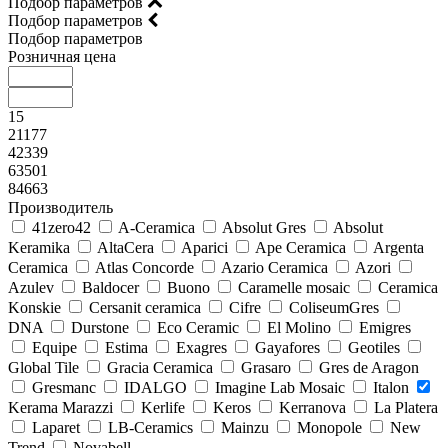
Подбор параметров
Подбор параметров
Подбор параметров
Розничная цена
15
21177
42339
63501
84663
Производитель
41zero42
A-Ceramica
Absolut Gres
Absolut
Keramika
AltaCera
Aparici
Ape Ceramica
Argenta
Ceramica
Atlas Concorde
Azario Ceramica
Azori
Azulev
Baldocer
Buono
Caramelle mosaic
Ceramica
Konskie
Cersanit ceramica
Cifre
ColiseumGres
DNA
Durstone
Eco Ceramic
El Molino
Emigres
Equipe
Estima
Exagres
Gayafores
Geotiles
Global Tile
Gracia Ceramica
Grasaro
Gres de Aragon
Gresmanc
IDALGO
Imagine Lab Mosaic
Italon
Kerama Marazzi
Kerlife
Keros
Kerranova
La Platera
Laparet
LB-Ceramics
Mainzu
Monopole
New
Trend
Novabell