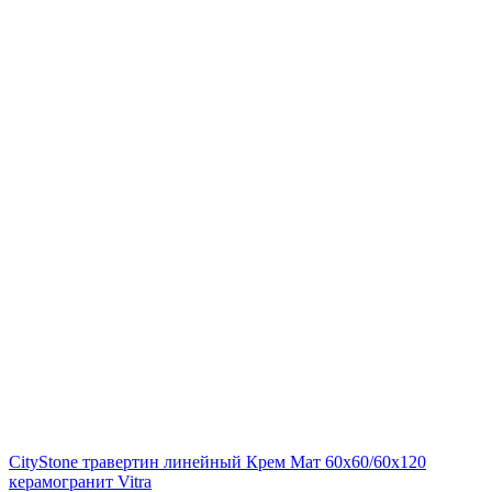
CityStone травертин линейный Крем Мат 60x60/60х120
керамогранит Vitra