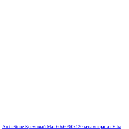
ArcticStone Кремовый Мат 60x60/60х120 керамогранит Vitra