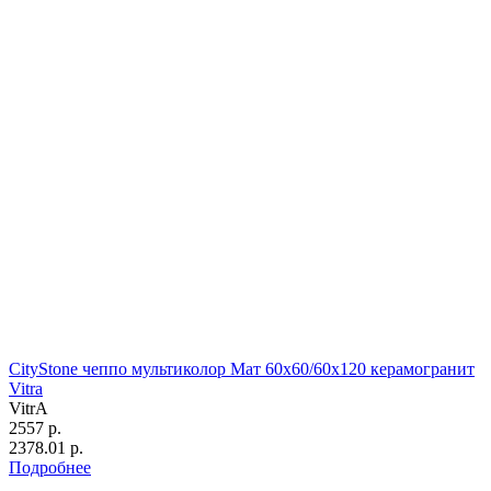
CityStone чеппо мультиколор Мат 60x60/60х120 керамогранит
Vitra
VitrA
2557 р.
2378.01 р.
Подробнее