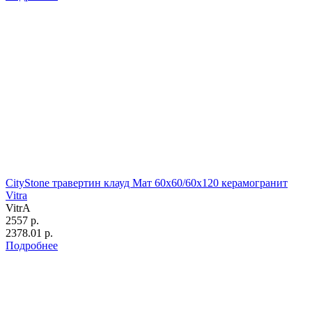
CityStone травертин клауд Мат 60x60/60х120 керамогранит
Vitra
VitrA
2557 р.
2378.01 р.
Подробнее