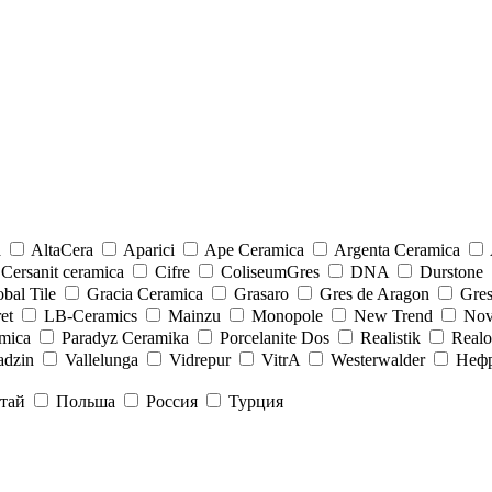
a
AltaCera
Aparici
Ape Ceramica
Argenta Ceramica
Cersanit ceramica
Cifre
ColiseumGres
DNA
Durstone
bal Tile
Gracia Ceramica
Grasaro
Gres de Aragon
Gre
et
LB-Ceramics
Mainzu
Monopole
New Trend
Nov
mica
Paradyz Сeramika
Porcelanite Dos
Realistik
Real
adzin
Vallelunga
Vidrepur
VitrA
Westerwalder
Неф
тай
Польша
Россия
Турция