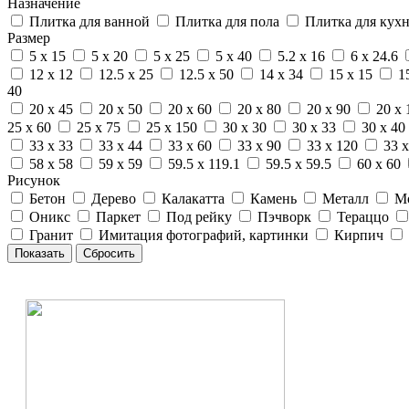
Назначение
Плитка для ванной
Плитка для пола
Плитка для кух
Размер
5 x 15
5 x 20
5 x 25
5 x 40
5.2 x 16
6 x 24.6
12 x 12
12.5 x 25
12.5 x 50
14 x 34
15 x 15
1
40
20 x 45
20 x 50
20 x 60
20 x 80
20 x 90
20 x 
25 x 60
25 x 75
25 x 150
30 x 30
30 x 33
30 x 40
33 x 33
33 x 44
33 x 60
33 x 90
33 x 120
33 x
58 x 58
59 x 59
59.5 x 119.1
59.5 x 59.5
60 x 60
Рисунок
Бетон
Дерево
Калакатта
Камень
Металл
М
Оникс
Паркет
Под рейку
Пэчворк
Тераццо
Гранит
Имитация фотографий, картинки
Кирпич