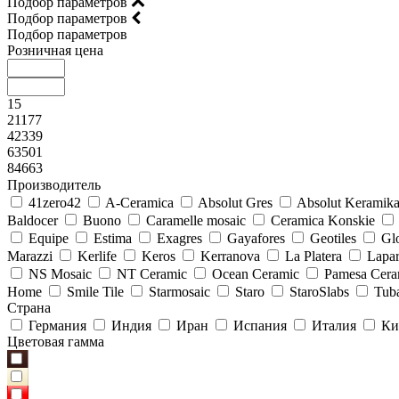
Подбор параметров
Подбор параметров
Подбор параметров
Розничная цена
15
21177
42339
63501
84663
Производитель
41zero42
A-Ceramica
Absolut Gres
Absolut Keramik
Baldocer
Buono
Caramelle mosaic
Ceramica Konskie
Equipe
Estima
Exagres
Gayafores
Geotiles
Glo
Marazzi
Kerlife
Keros
Kerranova
La Platera
Lapar
NS Mosaic
NT Ceramic
Ocean Ceramic
Pamesa Cera
Home
Smile Tile
Starmosaic
Staro
StaroSlabs
Tub
Страна
Германия
Индия
Иран
Испания
Италия
Ки
Цветовая гамма