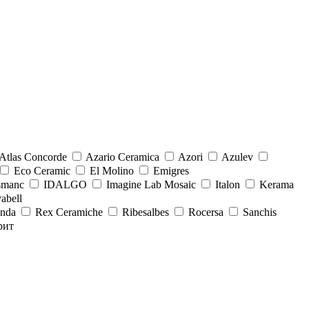
Atlas Concorde
Azario Ceramica
Azori
Azulev
Eco Ceramic
El Molino
Emigres
smanc
IDALGO
Imagine Lab Mosaic
Italon
Kerama
abell
onda
Rex Ceramiche
Ribesalbes
Rocersa
Sanchis
рит