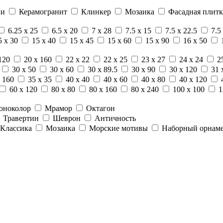
ни
Керамогранит
Клинкер
Мозаика
Фасадная плитк
6.25 x 25
6.5 x 20
7 x 28
7.5 x 15
7.5 x 22.5
7.5
5 x 30
15 x 40
15 x 45
15 x 60
15 x 90
16 x 50
120
20 x 160
22 x 22
22 x 25
23 x 27
24 x 24
2
30 x 50
30 x 60
30 x 89.5
30 x 90
30 x 120
31 
 160
35 x 35
40 x 40
40 x 60
40 x 80
40 x 120
60 x 120
80 x 80
80 x 160
80 x 240
100 x 100
1
оноколор
Мрамор
Октагон
Травертин
Шеврон
Античность
Классика
Мозаика
Морские мотивы
Наборный орнам