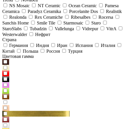
NS Mosaic
NT Ceramic
Ocean Ceramic
Pamesa
Ceramica
Paradyz Сeramika
Porcelanite Dos
Realistik
Realonda
Rex Ceramiche
Ribesalbes
Rocersa
Sanchis Home
Smile Tile
Starmosaic
Staro
StaroSlabs
Tubadzin
Vallelunga
Vidrepur
VitrA
Westerwalder
Нефрит
Страна
Германия
Индия
Иран
Испания
Италия
Китай
Польша
Россия
Турция
Цветовая гамма