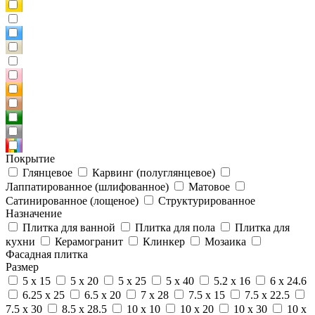
Покрытие
Глянцевое
Карвинг (полуглянцевое)
Лаппатированное (шлифованное)
Матовое
Сатинированное (лощеное)
Структурированное
Назначение
Плитка для ванной
Плитка для пола
Плитка для
кухни
Керамогранит
Клинкер
Мозаика
Фасадная плитка
Размер
5 x 15
5 x 20
5 x 25
5 x 40
5.2 x 16
6 x 24.6
6.25 x 25
6.5 x 20
7 x 28
7.5 x 15
7.5 x 22.5
7.5 x 30
8.5 x 28.5
10 x 10
10 x 20
10 x 30
10 x