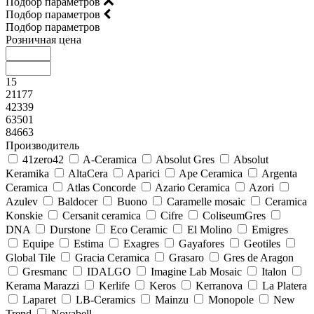
Подбор параметров
Подбор параметров
Подбор параметров
Розничная цена
15
21177
42339
63501
84663
Производитель
41zero42
A-Ceramica
Absolut Gres
Absolut
Keramika
AltaCera
Aparici
Ape Ceramica
Argenta
Ceramica
Atlas Concorde
Azario Ceramica
Azori
Azulev
Baldocer
Buono
Caramelle mosaic
Ceramica
Konskie
Cersanit ceramica
Cifre
ColiseumGres
DNA
Durstone
Eco Ceramic
El Molino
Emigres
Equipe
Estima
Exagres
Gayafores
Geotiles
Global Tile
Gracia Ceramica
Grasaro
Gres de Aragon
Gresmanc
IDALGO
Imagine Lab Mosaic
Italon
Kerama Marazzi
Kerlife
Keros
Kerranova
La Platera
Laparet
LB-Ceramics
Mainzu
Monopole
New
Trend
Novabell