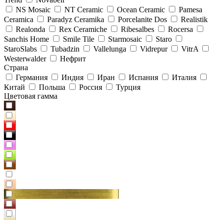
NS Mosaic
NT Ceramic
Ocean Ceramic
Pamesa
Ceramica
Paradyz Сeramika
Porcelanite Dos
Realistik
Realonda
Rex Ceramiche
Ribesalbes
Rocersa
Sanchis Home
Smile Tile
Starmosaic
Staro
StaroSlabs
Tubadzin
Vallelunga
Vidrepur
VitrA
Westerwalder
Нефрит
Страна
Германия
Индия
Иран
Испания
Италия
Китай
Польша
Россия
Турция
Цветовая гамма