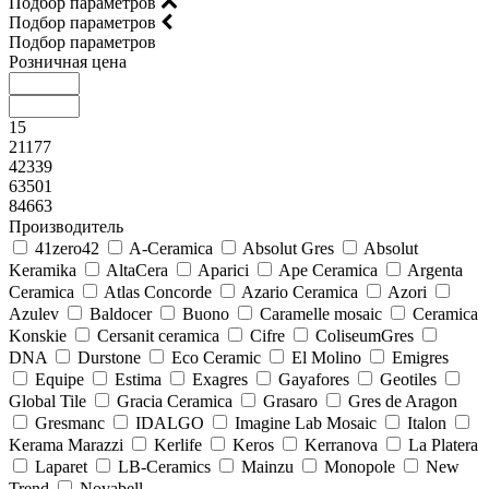
Подбор параметров
Подбор параметров
Подбор параметров
Розничная цена
15
21177
42339
63501
84663
Производитель
41zero42
A-Ceramica
Absolut Gres
Absolut
Keramika
AltaCera
Aparici
Ape Ceramica
Argenta
Ceramica
Atlas Concorde
Azario Ceramica
Azori
Azulev
Baldocer
Buono
Caramelle mosaic
Ceramica
Konskie
Cersanit ceramica
Cifre
ColiseumGres
DNA
Durstone
Eco Ceramic
El Molino
Emigres
Equipe
Estima
Exagres
Gayafores
Geotiles
Global Tile
Gracia Ceramica
Grasaro
Gres de Aragon
Gresmanc
IDALGO
Imagine Lab Mosaic
Italon
Kerama Marazzi
Kerlife
Keros
Kerranova
La Platera
Laparet
LB-Ceramics
Mainzu
Monopole
New
Trend
Novabell