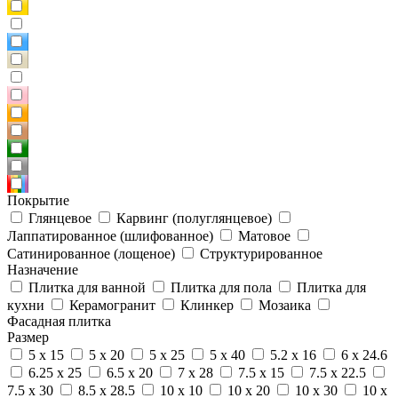
Покрытие
Глянцевое
Карвинг (полуглянцевое)
Лаппатированное (шлифованное)
Матовое
Сатинированное (лощеное)
Структурированное
Назначение
Плитка для ванной
Плитка для пола
Плитка для
кухни
Керамогранит
Клинкер
Мозаика
Фасадная плитка
Размер
5 x 15
5 x 20
5 x 25
5 x 40
5.2 x 16
6 x 24.6
6.25 x 25
6.5 x 20
7 x 28
7.5 x 15
7.5 x 22.5
7.5 x 30
8.5 x 28.5
10 x 10
10 x 20
10 x 30
10 x