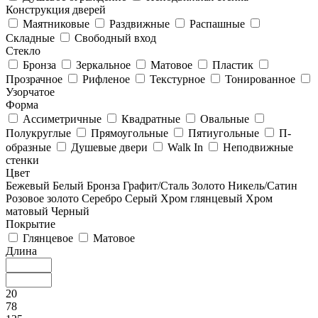
Конструкция дверей
Маятниковые
Раздвижные
Распашные
Складные
Свободный вход
Стекло
Бронза
Зеркальное
Матовое
Пластик
Прозрачное
Рифленое
Текстурное
Тонированное
Узорчатое
Форма
Ассиметричные
Квадратные
Овальные
Полукруглые
Прямоугольные
Пятиугольные
П-
образные
Душевые двери
Walk In
Неподвижные
стенки
Цвет
Бежевый
Белый
Бронза
Графит/Сталь
Золото
Никель/Сатин
Розовое золото
Серебро
Серый
Хром глянцевый
Хром
матовый
Черный
Покрытие
Глянцевое
Матовое
Длина
20
78