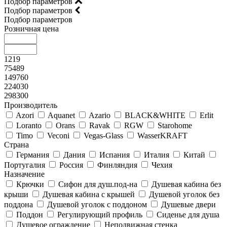
Подбор параметров
Подбор параметров
Подбор параметров
Розничная цена
1219
75489
149760
224030
298300
Производитель
Azori
Aquanet
Azario
BLACK&WHITE
Erlit
Loranto
Orans
Ravak
RGW
Starohome
Timo
Veconi
Vegas-Glass
WasserKRAFT
Страна
Германия
Дания
Испания
Италия
Китай
Португалия
Россия
Финляндия
Чехия
Назначение
Крючки
Сифон для душ.под-на
Душевая кабина без
крыши
Душевая кабина с крышей
Душевой уголок без
поддона
Душевой уголок с поддоном
Душевые двери
Поддон
Регулирующий профиль
Сиденье для душа
Душевое ограждение
Неподвижная стенка