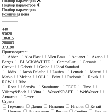
Подбор параметров
Подбор параметров
Подбор параметров
Розничная цена
440
93628
186815
280003
373190
Производитель
Abber
Alca Plast
Allen Brau
Aquanet
Azario
Berges
BLACK&WHITE
CeramaLux
Cersanit
Creavit
Geberit
Grohe
Ideal Standard
Iddis
Jacob Delafon
Laufen
Lemark
Maretti
Marko
Melana
OLI
Point
Radomir
Ravak
RGW
Riho
Roca
SensPa
Starohome
TECE
Timo
Villeroy&Boсh
Vitra
WasserKRAFT
WeltWasser
Акватон
Эстет
Страна
Германия
Дания
Испания
Италия
Китай
Польша
Португалия
Россия
Сербия
Турция