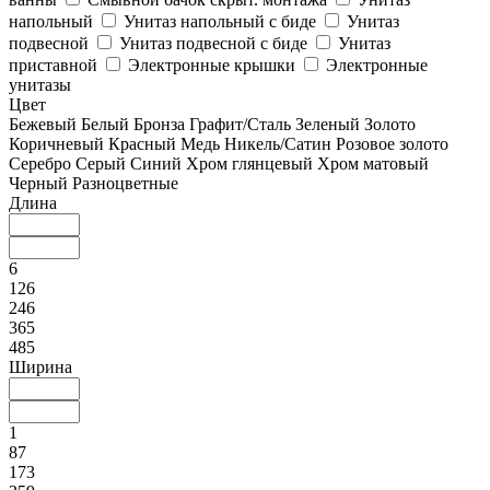
напольный
Унитаз напольный с биде
Унитаз
подвесной
Унитаз подвесной с биде
Унитаз
приставной
Электронные крышки
Электронные
унитазы
Цвет
Бежевый
Белый
Бронза
Графит/Сталь
Зеленый
Золото
Коричневый
Красный
Медь
Никель/Сатин
Розовое золото
Серебро
Серый
Синий
Хром глянцевый
Хром матовый
Черный
Разноцветные
Длина
6
126
246
365
485
Ширина
1
87
173