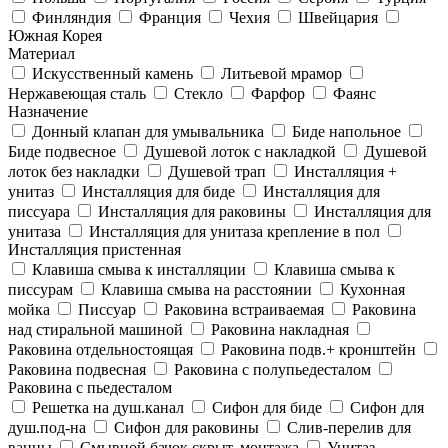
Финляндия
Франция
Чехия
Швейцария
Южная Корея
Материал
Искусственный камень
Литьевой мрамор
Нержавеющая сталь
Стекло
Фарфор
Фаянс
Назначение
Донный клапан для умывальника
Биде напольное
Биде подвесное
Душевой лоток с накладкой
Душевой
лоток без накладки
Душевой трап
Инсталляция +
унитаз
Инсталляция для биде
Инсталляция для
писсуара
Инсталляция для раковины
Инсталляция для
унитаза
Инсталляция для унитаза крепление в пол
Инсталляция пристенная
Клавиша смыва к инсталляции
Клавиша смыва к
писсурам
Клавиша смыва на расстоянии
Кухонная
мойка
Писсуар
Раковина встраиваемая
Раковина
над стиральной машиной
Раковина накладная
Раковина отдельностоящая
Раковина подв.+ кронштейн
Раковина подвесная
Раковина с полупьедесталом
Раковина с пьедесталом
Решетка на душ.канал
Сифон для биде
Сифон для
душ.под-на
Сифон для раковины
Слив-перелив для
ванны
Смывной бачок скрыт. монтажа
Унитаз