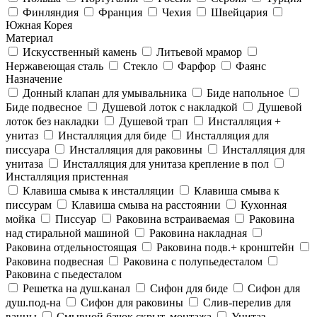
Финляндия
Франция
Чехия
Швейцария
Южная Корея
Материал
Искусственный камень
Литьевой мрамор
Нержавеющая сталь
Стекло
Фарфор
Фаянс
Назначение
Донный клапан для умывальника
Биде напольное
Биде подвесное
Душевой лоток с накладкой
Душевой
лоток без накладки
Душевой трап
Инсталляция +
унитаз
Инсталляция для биде
Инсталляция для
писсуара
Инсталляция для раковины
Инсталляция для
унитаза
Инсталляция для унитаза крепление в пол
Инсталляция пристенная
Клавиша смыва к инсталляции
Клавиша смыва к
писсурам
Клавиша смыва на расстоянии
Кухонная
мойка
Писсуар
Раковина встраиваемая
Раковина
над стиральной машиной
Раковина накладная
Раковина отдельностоящая
Раковина подв.+ кронштейн
Раковина подвесная
Раковина с полупьедесталом
Раковина с пьедесталом
Решетка на душ.канал
Сифон для биде
Сифон для
душ.под-на
Сифон для раковины
Слив-перелив для
ванны
Смывной бачок скрыт. монтажа
Унитаз