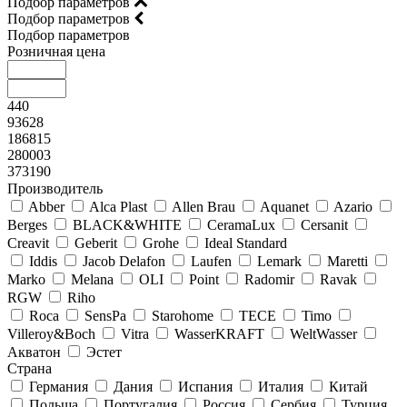
Подбор параметров
Подбор параметров
Подбор параметров
Розничная цена
440
93628
186815
280003
373190
Производитель
Abber
Alca Plast
Allen Brau
Aquanet
Azario
Berges
BLACK&WHITE
CeramaLux
Cersanit
Creavit
Geberit
Grohe
Ideal Standard
Iddis
Jacob Delafon
Laufen
Lemark
Maretti
Marko
Melana
OLI
Point
Radomir
Ravak
RGW
Riho
Roca
SensPa
Starohome
TECE
Timo
Villeroy&Boсh
Vitra
WasserKRAFT
WeltWasser
Акватон
Эстет
Страна
Германия
Дания
Испания
Италия
Китай
Польша
Португалия
Россия
Сербия
Турция