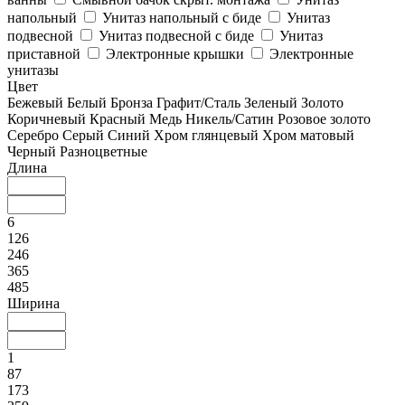
напольный
Унитаз напольный с биде
Унитаз
подвесной
Унитаз подвесной с биде
Унитаз
приставной
Электронные крышки
Электронные
унитазы
Цвет
Бежевый
Белый
Бронза
Графит/Сталь
Зеленый
Золото
Коричневый
Красный
Медь
Никель/Сатин
Розовое золото
Серебро
Серый
Синий
Хром глянцевый
Хром матовый
Черный
Разноцветные
Длина
6
126
246
365
485
Ширина
1
87
173