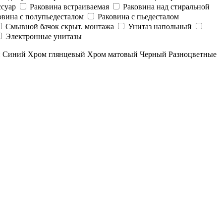
суар
Раковина встраиваемая
Раковина над стиральной
овина с полупьедесталом
Раковина с пьедесталом
Смывной бачок скрыт. монтажа
Унитаз напольный
Электронные унитазы
й
Синий
Хром глянцевый
Хром матовый
Черный
Разноцветные