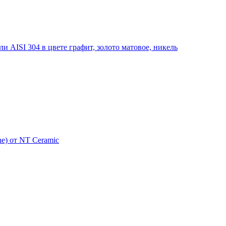
 AISI 304 в цвете графит, золото матовое, никель
e) от NT Ceramic