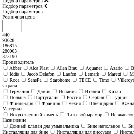
Подбор параметров
Подбор параметров
Подбор параметров
Розничная цена
440
93628
186815
280003
373190
Производитель
Abber
Alca Plast
Allen Brau
Aquanet
Azario
B
Iddis
Jacob Delafon
Laufen
Lemark
Maretti
M
Roca
SensPa
Starohome
TECE
Timo
Villero
Страна
Германия
Дания
Испания
Италия
Китай
Польша
Португалия
Россия
Сербия
Турция
Финляндия
Франция
Чехия
Швейцария
Южна
Материал
Искусственный камень
Литьевой мрамор
Нержавеющ
Назначение
Донный клапан для умывальника
Биде напольное
Би
Инсталляция для биде
Инсталляция для писсуара
Инстал