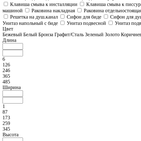
Клавиша смыва к инсталляции
Клавиша смыва к писсу
машиной
Раковина накладная
Раковина отдельностояща
Решетка на душ.канал
Сифон для биде
Сифон для ду
Унитаз напольный с биде
Унитаз подвесной
Унитаз подв
Цвет
Бежевый
Белый
Бронза
Графит/Сталь
Зеленый
Золото
Коричне
Длина
6
126
246
365
485
Ширина
1
87
173
259
345
Высота