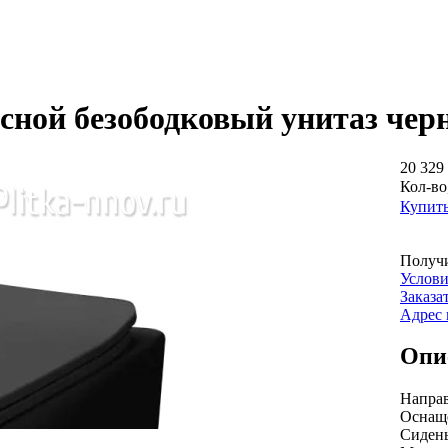
есной безободковый унитаз че
20 329 
Кол-во
Купит
Получи
Услови
Заказа
Адрес 
Опи
Направ
Оснаще
Сидень