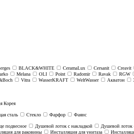
erges
BLACK&WHITE
CeramaLux
Cersanit
Creavit
arko
Melana
OLI
Point
Radomir
Ravak
RGW
y&Boсh
Vitra
WasserKRAFT
WeltWasser
Акватон
я Корея
ая сталь
Стекло
Фарфор
Фаянс
де подвесное
Душевой лоток с накладкой
Душевой лоток 
ляция для раковины
Инсталляция для унитаза
Инсталляци