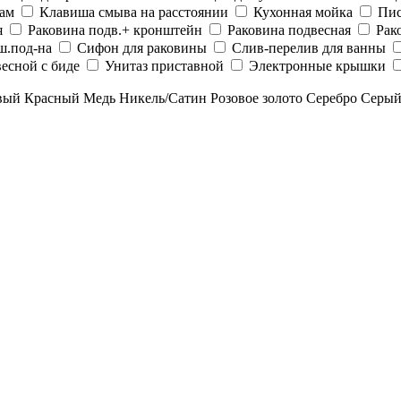
рам
Клавиша смыва на расстоянии
Кухонная мойка
Пис
я
Раковина подв.+ кронштейн
Раковина подвесная
Рак
ш.под-на
Сифон для раковины
Слив-перелив для ванны
есной с биде
Унитаз приставной
Электронные крышки
вый
Красный
Медь
Никель/Сатин
Розовое золото
Серебро
Серы