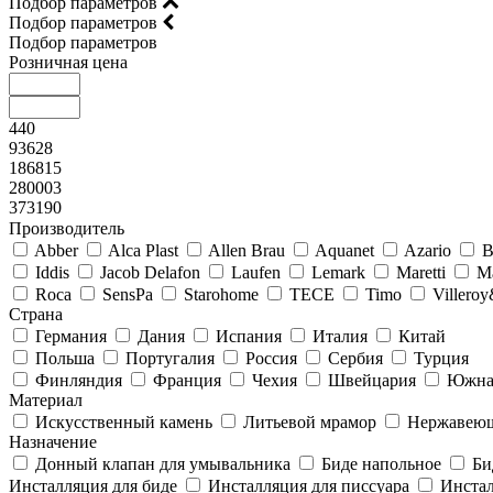
Подбор параметров
Подбор параметров
Подбор параметров
Розничная цена
440
93628
186815
280003
373190
Производитель
Abber
Alca Plast
Allen Brau
Aquanet
Azario
B
Iddis
Jacob Delafon
Laufen
Lemark
Maretti
M
Roca
SensPa
Starohome
TECE
Timo
Villero
Страна
Германия
Дания
Испания
Италия
Китай
Польша
Португалия
Россия
Сербия
Турция
Финляндия
Франция
Чехия
Швейцария
Южна
Материал
Искусственный камень
Литьевой мрамор
Нержавеющ
Назначение
Донный клапан для умывальника
Биде напольное
Би
Инсталляция для биде
Инсталляция для писсуара
Инстал