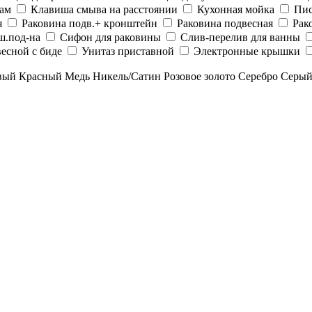
рам
Клавиша смыва на расстоянии
Кухонная мойка
Пис
я
Раковина подв.+ кронштейн
Раковина подвесная
Рак
ш.под-на
Сифон для раковины
Слив-перелив для ванны
есной с биде
Унитаз приставной
Электронные крышки
вый
Красный
Медь
Никель/Сатин
Розовое золото
Серебро
Серы