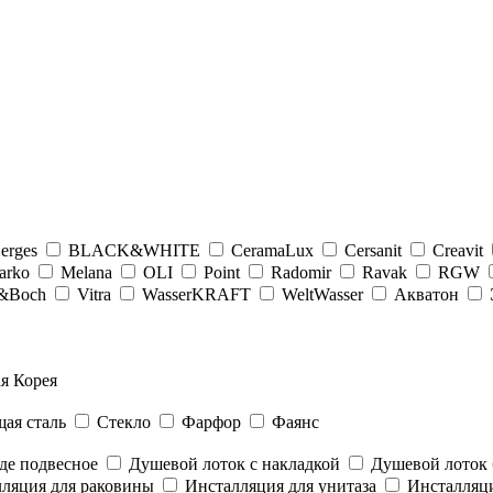
erges
BLACK&WHITE
CeramaLux
Cersanit
Creavit
arko
Melana
OLI
Point
Radomir
Ravak
RGW
y&Boсh
Vitra
WasserKRAFT
WeltWasser
Акватон
я Корея
ая сталь
Стекло
Фарфор
Фаянс
де подвесное
Душевой лоток с накладкой
Душевой лоток 
ляция для раковины
Инсталляция для унитаза
Инсталляци