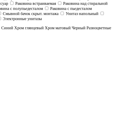
суар
Раковина встраиваемая
Раковина над стиральной
овина с полупьедесталом
Раковина с пьедесталом
Смывной бачок скрыт. монтажа
Унитаз напольный
Электронные унитазы
й
Синий
Хром глянцевый
Хром матовый
Черный
Разноцветные