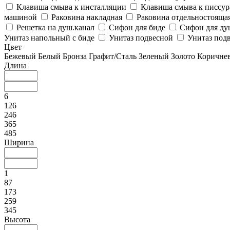
Клавиша смыва к инсталляции
Клавиша смыва к писсу
машиной
Раковина накладная
Раковина отдельностояща
Решетка на душ.канал
Сифон для биде
Сифон для ду
Унитаз напольный с биде
Унитаз подвесной
Унитаз подв
Цвет
Бежевый
Белый
Бронза
Графит/Сталь
Зеленый
Золото
Коричне
Длина
6
126
246
365
485
Ширина
1
87
173
259
345
Высота