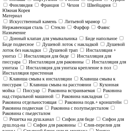
Финляндия
Франция
Чехия
Швейцария
Южная Корея
Материал
Искусственный камень
Литьевой мрамор
Нержавеющая сталь
Стекло
Фарфор
Фаянс
Назначение
Донный клапан для умывальника
Биде напольное
Биде подвесное
Душевой лоток с накладкой
Душевой
лоток без накладки
Душевой трап
Инсталляция +
унитаз
Инсталляция для биде
Инсталляция для
писсуара
Инсталляция для раковины
Инсталляция для
унитаза
Инсталляция для унитаза крепление в пол
Инсталляция пристенная
Клавиша смыва к инсталляции
Клавиша смыва к
писсурам
Клавиша смыва на расстоянии
Кухонная
мойка
Писсуар
Раковина встраиваемая
Раковина
над стиральной машиной
Раковина накладная
Раковина отдельностоящая
Раковина подв.+ кронштейн
Раковина подвесная
Раковина с полупьедесталом
Раковина с пьедесталом
Решетка на душ.канал
Сифон для биде
Сифон для
душ.под-на
Сифон для раковины
Слив-перелив для
ванны
Смывной бачок скрыт. монтажа
Унитаз