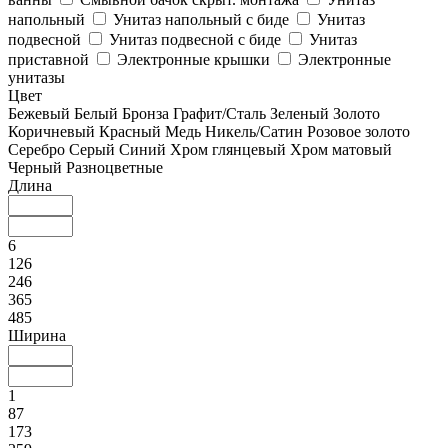
напольный
Унитаз напольный с биде
Унитаз
подвесной
Унитаз подвесной с биде
Унитаз
приставной
Электронные крышки
Электронные
унитазы
Цвет
Бежевый
Белый
Бронза
Графит/Сталь
Зеленый
Золото
Коричневый
Красный
Медь
Никель/Сатин
Розовое золото
Серебро
Серый
Синий
Хром глянцевый
Хром матовый
Черный
Разноцветные
Длина
6
126
246
365
485
Ширина
1
87
173