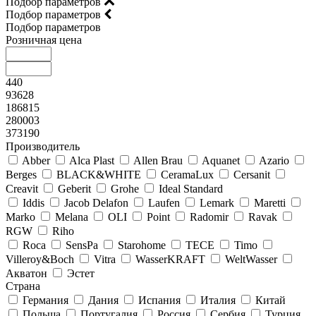
Подбор параметров
Подбор параметров
Подбор параметров
Розничная цена
440
93628
186815
280003
373190
Производитель
Abber
Alca Plast
Allen Brau
Aquanet
Azario
Berges
BLACK&WHITE
CeramaLux
Cersanit
Creavit
Geberit
Grohe
Ideal Standard
Iddis
Jacob Delafon
Laufen
Lemark
Maretti
Marko
Melana
OLI
Point
Radomir
Ravak
RGW
Riho
Roca
SensPa
Starohome
TECE
Timo
Villeroy&Boсh
Vitra
WasserKRAFT
WeltWasser
Акватон
Эстет
Страна
Германия
Дания
Испания
Италия
Китай
Польша
Португалия
Россия
Сербия
Турция