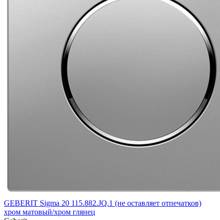
GEBERIT Sigma 20 115.882.JQ.1 (не оставляет отпечатков)
хром матовый/хром глянец