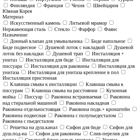
Финляндия
Франция
Чехия
Швейцария
Южная Корея
Материал
Искусственный камень
Литьевой мрамор
Нержавеющая сталь
Стекло
Фарфор
Фаянс
Назначение
Донный клапан для умывальника
Биде напольное
Биде подвесное
Душевой лоток с накладкой
Душевой
лоток без накладки
Душевой трап
Инсталляция +
унитаз
Инсталляция для биде
Инсталляция для
писсуара
Инсталляция для раковины
Инсталляция для
унитаза
Инсталляция для унитаза крепление в пол
Инсталляция пристенная
Клавиша смыва к инсталляции
Клавиша смыва к
писсурам
Клавиша смыва на расстоянии
Кухонная
мойка
Писсуар
Раковина встраиваемая
Раковина
над стиральной машиной
Раковина накладная
Раковина отдельностоящая
Раковина подв.+ кронштейн
Раковина подвесная
Раковина с полупьедесталом
Раковина с пьедесталом
Решетка на душ.канал
Сифон для биде
Сифон для
душ.под-на
Сифон для раковины
Слив-перелив для
ванны
Смывной бачок скрыт. монтажа
Унитаз