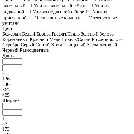
напольный
Унитаз напольный с биде
Унитаз
подвесной
Унитаз подвесной с биде
Унитаз
приставной
Электронные крышки
Электронные
унитазы
Цвет
Бежевый
Белый
Бронза
Графит/Сталь
Зеленый
Золото
Коричневый
Красный
Медь
Никель/Сатин
Розовое золото
Серебро
Серый
Синий
Хром глянцевый
Хром матовый
Черный
Разноцветные
Длина
6
126
246
365
485
Ширина
1
87
173