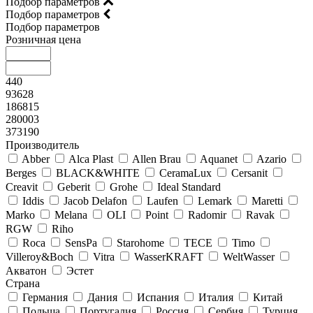
Подбор параметров
Подбор параметров
Подбор параметров
Розничная цена
440
93628
186815
280003
373190
Производитель
Abber
Alca Plast
Allen Brau
Aquanet
Azario
Berges
BLACK&WHITE
CeramaLux
Cersanit
Creavit
Geberit
Grohe
Ideal Standard
Iddis
Jacob Delafon
Laufen
Lemark
Maretti
Marko
Melana
OLI
Point
Radomir
Ravak
RGW
Riho
Roca
SensPa
Starohome
TECE
Timo
Villeroy&Boсh
Vitra
WasserKRAFT
WeltWasser
Акватон
Эстет
Страна
Германия
Дания
Испания
Италия
Китай
Польша
Португалия
Россия
Сербия
Турция