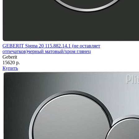
GEBERIT Sigma 20 115.882.14.1 (не оставляет
отпечатков)черный матовый/хром глянец
Geberit
15620 р.
Купить