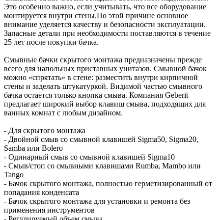
Это особенно важно, если учитывать, что все оборудование
монтируется внутри стены.По этой причине основное
внимание уделяется качеству и безопасности эксплуатации.
Запасные детали при необходимости поставляются в течение
25 лет после покупки бачка.
Смывные бачки скрытого монтажа предназначены прежде
всего для напольных приставных унитазов. Смывной бачок
можно «спрятать» в стене: разместить внутри кирпичной
стены и заделать штукатуркой. Видимой частью смывного
бачка остается только кнопка смыва. Компания Geberit
предлагает широкий выбор клавиш смыва, подходящих для
ванных комнат с любым дизайном.
- Для скрытого монтажа
- Двойной смыв со смывной клавишей Sigma50, Sigma20,
Samba или Bolero
- Одинарный смыв со смывной клавишей Sigma10
- Смыв/стоп со смывными клавишами Rumba, Mambo или
Tango
- Бачок скрытого монтажа, полностью герметизированный от
попадания конденсата
- Бачок скрытого монтажа для установки и ремонта без
применения инструментов
- Регулируемый объем смыва