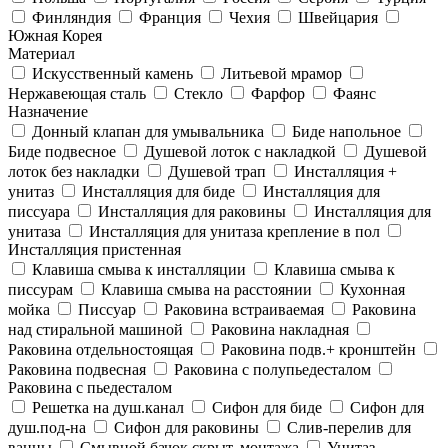
Финляндия
Франция
Чехия
Швейцария
Южная Корея
Материал
Искусственный камень
Литьевой мрамор
Нержавеющая сталь
Стекло
Фарфор
Фаянс
Назначение
Донный клапан для умывальника
Биде напольное
Биде подвесное
Душевой лоток с накладкой
Душевой
лоток без накладки
Душевой трап
Инсталляция +
унитаз
Инсталляция для биде
Инсталляция для
писсуара
Инсталляция для раковины
Инсталляция для
унитаза
Инсталляция для унитаза крепление в пол
Инсталляция пристенная
Клавиша смыва к инсталляции
Клавиша смыва к
писсурам
Клавиша смыва на расстоянии
Кухонная
мойка
Писсуар
Раковина встраиваемая
Раковина
над стиральной машиной
Раковина накладная
Раковина отдельностоящая
Раковина подв.+ кронштейн
Раковина подвесная
Раковина с полупьедесталом
Раковина с пьедесталом
Решетка на душ.канал
Сифон для биде
Сифон для
душ.под-на
Сифон для раковины
Слив-перелив для
ванны
Смывной бачок скрыт. монтажа
Унитаз