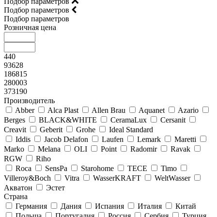
Подбор параметров
Подбор параметров
Подбор параметров
Розничная цена
440
93628
186815
280003
373190
Производитель
Abber
Alca Plast
Allen Brau
Aquanet
Azario
Berges
BLACK&WHITE
CeramaLux
Cersanit
Creavit
Geberit
Grohe
Ideal Standard
Iddis
Jacob Delafon
Laufen
Lemark
Maretti
Marko
Melana
OLI
Point
Radomir
Ravak
RGW
Riho
Roca
SensPa
Starohome
TECE
Timo
Villeroy&Boсh
Vitra
WasserKRAFT
WeltWasser
Акватон
Эстет
Страна
Германия
Дания
Испания
Италия
Китай
Польша
Португалия
Россия
Сербия
Турция