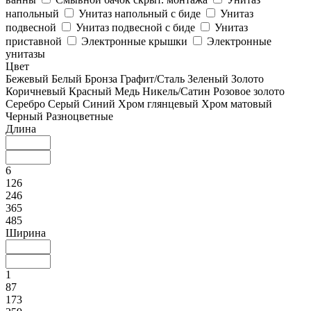
напольный
Унитаз напольный с биде
Унитаз
подвесной
Унитаз подвесной с биде
Унитаз
приставной
Электронные крышки
Электронные
унитазы
Цвет
Бежевый
Белый
Бронза
Графит/Сталь
Зеленый
Золото
Коричневый
Красный
Медь
Никель/Сатин
Розовое золото
Серебро
Серый
Синий
Хром глянцевый
Хром матовый
Черный
Разноцветные
Длина
6
126
246
365
485
Ширина
1
87
173