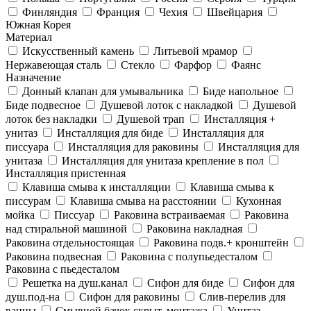
Финляндия
Франция
Чехия
Швейцария
Южная Корея
Материал
Искусственный камень
Литьевой мрамор
Нержавеющая сталь
Стекло
Фарфор
Фаянс
Назначение
Донный клапан для умывальника
Биде напольное
Биде подвесное
Душевой лоток с накладкой
Душевой
лоток без накладки
Душевой трап
Инсталляция +
унитаз
Инсталляция для биде
Инсталляция для
писсуара
Инсталляция для раковины
Инсталляция для
унитаза
Инсталляция для унитаза крепление в пол
Инсталляция пристенная
Клавиша смыва к инсталляции
Клавиша смыва к
писсурам
Клавиша смыва на расстоянии
Кухонная
мойка
Писсуар
Раковина встраиваемая
Раковина
над стиральной машиной
Раковина накладная
Раковина отдельностоящая
Раковина подв.+ кронштейн
Раковина подвесная
Раковина с полупьедесталом
Раковина с пьедесталом
Решетка на душ.канал
Сифон для биде
Сифон для
душ.под-на
Сифон для раковины
Слив-перелив для
ванны
Смывной бачок скрыт. монтажа
Унитаз