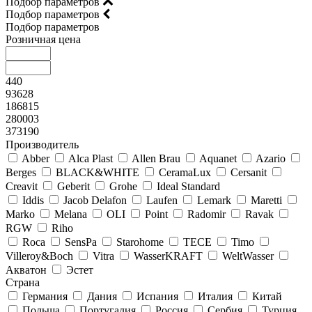
Подбор параметров
Подбор параметров
Подбор параметров
Розничная цена
440
93628
186815
280003
373190
Производитель
Abber
Alca Plast
Allen Brau
Aquanet
Azario
Berges
BLACK&WHITE
CeramaLux
Cersanit
Creavit
Geberit
Grohe
Ideal Standard
Iddis
Jacob Delafon
Laufen
Lemark
Maretti
Marko
Melana
OLI
Point
Radomir
Ravak
RGW
Riho
Roca
SensPa
Starohome
TECE
Timo
Villeroy&Boсh
Vitra
WasserKRAFT
WeltWasser
Акватон
Эстет
Страна
Германия
Дания
Испания
Италия
Китай
Польша
Португалия
Россия
Сербия
Турция