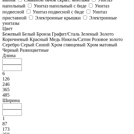
напольный
Унитаз напольный с биде
Унитаз
подвесной
Унитаз подвесной с биде
Унитаз
приставной
Электронные крышки
Электронные
унитазы
Цвет
Бежевый
Белый
Бронза
Графит/Сталь
Зеленый
Золото
Коричневый
Красный
Медь
Никель/Сатин
Розовое золото
Серебро
Серый
Синий
Хром глянцевый
Хром матовый
Черный
Разноцветные
Длина
6
126
246
365
485
Ширина
1
87
173