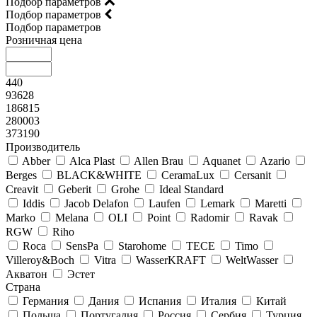
Подбор параметров
Подбор параметров
Подбор параметров
Розничная цена
440
93628
186815
280003
373190
Производитель
Abber
Alca Plast
Allen Brau
Aquanet
Azario
Berges
BLACK&WHITE
CeramaLux
Cersanit
Creavit
Geberit
Grohe
Ideal Standard
Iddis
Jacob Delafon
Laufen
Lemark
Maretti
Marko
Melana
OLI
Point
Radomir
Ravak
RGW
Riho
Roca
SensPa
Starohome
TECE
Timo
Villeroy&Boсh
Vitra
WasserKRAFT
WeltWasser
Акватон
Эстет
Страна
Германия
Дания
Испания
Италия
Китай
Польша
Португалия
Россия
Сербия
Турция