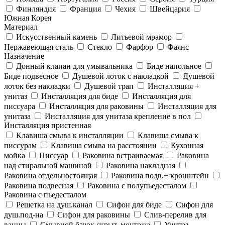
Финляндия
Франция
Чехия
Швейцария
Южная Корея
Материал
Искусственный камень
Литьевой мрамор
Нержавеющая сталь
Стекло
Фарфор
Фаянс
Назначение
Донный клапан для умывальника
Биде напольное
Биде подвесное
Душевой лоток с накладкой
Душевой
лоток без накладки
Душевой трап
Инсталляция +
унитаз
Инсталляция для биде
Инсталляция для
писсуара
Инсталляция для раковины
Инсталляция для
унитаза
Инсталляция для унитаза крепление в пол
Инсталляция пристенная
Клавиша смыва к инсталляции
Клавиша смыва к
писсурам
Клавиша смыва на расстоянии
Кухонная
мойка
Писсуар
Раковина встраиваемая
Раковина
над стиральной машиной
Раковина накладная
Раковина отдельностоящая
Раковина подв.+ кронштейн
Раковина подвесная
Раковина с полупьедесталом
Раковина с пьедесталом
Решетка на душ.канал
Сифон для биде
Сифон для
душ.под-на
Сифон для раковины
Слив-перелив для
ванны
Смывной бачок скрыт. монтажа
Унитаз