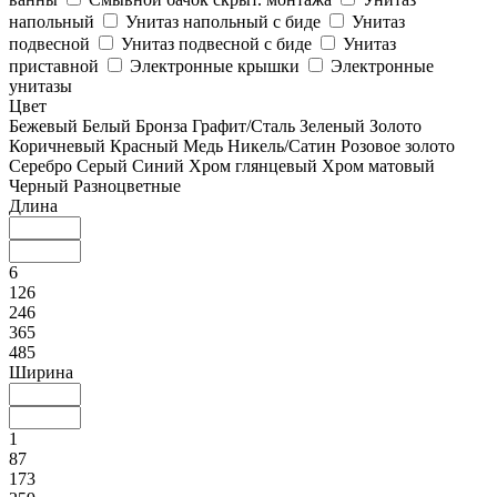
напольный
Унитаз напольный с биде
Унитаз
подвесной
Унитаз подвесной с биде
Унитаз
приставной
Электронные крышки
Электронные
унитазы
Цвет
Бежевый
Белый
Бронза
Графит/Сталь
Зеленый
Золото
Коричневый
Красный
Медь
Никель/Сатин
Розовое золото
Серебро
Серый
Синий
Хром глянцевый
Хром матовый
Черный
Разноцветные
Длина
6
126
246
365
485
Ширина
1
87
173