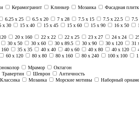
ни
Керамогранит
Клинкер
Мозаика
Фасадная плитк
6.25 x 25
6.5 x 20
7 x 28
7.5 x 15
7.5 x 22.5
7.5
5 x 30
15 x 40
15 x 45
15 x 60
15 x 90
16 x 50
120
20 x 160
22 x 22
22 x 25
23 x 27
24 x 24
2
30 x 50
30 x 60
30 x 89.5
30 x 90
30 x 120
31 
 160
35 x 35
40 x 40
40 x 60
40 x 80
40 x 120
60 x 120
80 x 80
80 x 160
80 x 240
100 x 100
1
оноколор
Мрамор
Октагон
Травертин
Шеврон
Античность
Классика
Мозаика
Морские мотивы
Наборный орнам