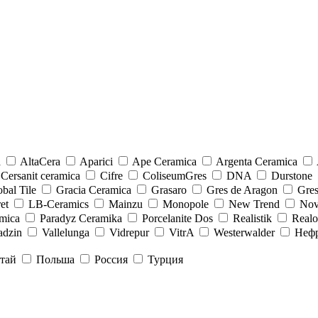
a
AltaCera
Aparici
Ape Ceramica
Argenta Ceramica
Cersanit ceramica
Cifre
ColiseumGres
DNA
Durstone
bal Tile
Gracia Ceramica
Grasaro
Gres de Aragon
Gre
et
LB-Ceramics
Mainzu
Monopole
New Trend
Nov
mica
Paradyz Сeramika
Porcelanite Dos
Realistik
Real
adzin
Vallelunga
Vidrepur
VitrA
Westerwalder
Неф
тай
Польша
Россия
Турция