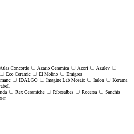
Atlas Concorde
Azario Ceramica
Azori
Azulev
Eco Ceramic
El Molino
Emigres
smanc
IDALGO
Imagine Lab Mosaic
Italon
Kerama
abell
onda
Rex Ceramiche
Ribesalbes
Rocersa
Sanchis
рит