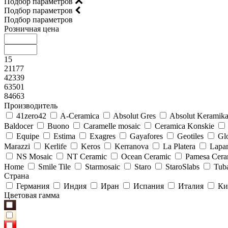
Подбор параметров
Подбор параметров
Подбор параметров
Розничная цена
15
21177
42339
63501
84663
Производитель
41zero42
A-Ceramica
Absolut Gres
Absolut Keramik
Baldocer
Buono
Caramelle mosaic
Ceramica Konskie
Equipe
Estima
Exagres
Gayafores
Geotiles
Glo
Marazzi
Kerlife
Keros
Kerranova
La Platera
Lapar
NS Mosaic
NT Ceramic
Ocean Ceramic
Pamesa Cera
Home
Smile Tile
Starmosaic
Staro
StaroSlabs
Tub
Страна
Германия
Индия
Иран
Испания
Италия
Ки
Цветовая гамма