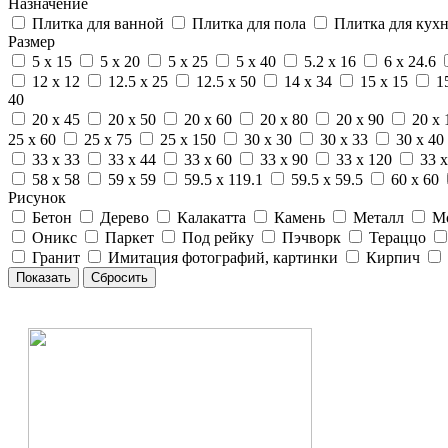
Назначение
Плитка для ванной
Плитка для пола
Плитка для кух
Размер
5 x 15
5 x 20
5 x 25
5 x 40
5.2 x 16
6 x 24.6
12 x 12
12.5 x 25
12.5 x 50
14 x 34
15 x 15
1
40
20 x 45
20 x 50
20 x 60
20 x 80
20 x 90
20 x 
25 x 60
25 x 75
25 x 150
30 x 30
30 x 33
30 x 40
33 x 33
33 x 44
33 x 60
33 x 90
33 x 120
33 x
58 x 58
59 x 59
59.5 x 119.1
59.5 x 59.5
60 x 60
Рисунок
Бетон
Дерево
Калакатта
Камень
Металл
М
Оникс
Паркет
Под рейку
Пэчворк
Тераццо
Гранит
Имитация фотографий, картинки
Кирпич