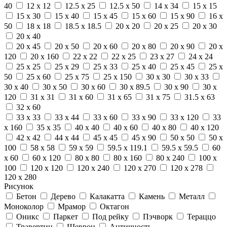
40
12 x 12
12.5 x 25
12.5 x 50
14 x 34
15 x 15
15 x 30
15 x 40
15 x 45
15 x 60
15 x 90
16 x
50
18 x 18
18.5 x 18.5
20 x 20
20 x 25
20 x 30
20 x 40
20 x 45
20 x 50
20 x 60
20 x 80
20 x 90
20 x
120
20 x 160
22 x 22
22 x 25
23 x 27
24 x 24
25 x 25
25 x 29
25 x 33
25 x 40
25 x 45
25 x
50
25 x 60
25 x 75
25 x 150
30 x 30
30 x 33
30 x 40
30 x 50
30 x 60
30 x 89.5
30 x 90
30 x
120
31 x 31
31 x 60
31 x 65
31 x 75
31.5 x 63
32 x 60
33 x 33
33 x 44
33 x 60
33 x 90
33 x 120
33
x 160
35 x 35
40 x 40
40 x 60
40 x 80
40 x 120
42 x 42
44 x 44
45 x 45
45 x 90
50 x 50
50 x
100
58 x 58
59 x 59
59.5 x 119.1
59.5 x 59.5
60
x 60
60 x 120
80 x 80
80 x 160
80 x 240
100 x
100
120 x 120
120 x 240
120 x 270
120 x 278
120 x 280
Рисунок
Бетон
Дерево
Калакатта
Камень
Металл
Моноколор
Мрамор
Октагон
Оникс
Паркет
Под рейку
Пэчворк
Тераццо
Травертин
Шеврон
Античность