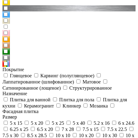
Покрытие
Глянцевое
Карвинг (полуглянцевое)
Лаппатированное (шлифованное)
Матовое
Сатинированное (лощеное)
Структурированное
Назначение
Плитка для ванной
Плитка для пола
Плитка для
кухни
Керамогранит
Клинкер
Мозаика
Фасадная плитка
Размер
5 x 15
5 x 20
5 x 25
5 x 40
5.2 x 16
6 x 24.6
6.25 x 25
6.5 x 20
7 x 28
7.5 x 15
7.5 x 22.5
7.5 x 30
8.5 x 28.5
10 x 10
10 x 20
10 x 30
10 x