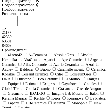
Подбор параметров
Подбор параметров
Подбор параметров
Розничная цена
15
21177
42339
63501
84663
Производитель
41zero42
A-Ceramica
Absolut Gres
Absolut
Keramika
AltaCera
Aparici
Ape Ceramica
Argenta
Ceramica
Atlas Concorde
Azario Ceramica
Azori
Azulev
Baldocer
Buono
Caramelle mosaic
Ceramica
Konskie
Cersanit ceramica
Cifre
ColiseumGres
DNA
Durstone
Eco Ceramic
El Molino
Emigres
Equipe
Estima
Exagres
Gayafores
Geotiles
Global Tile
Gracia Ceramica
Grasaro
Gres de Aragon
Gresmanc
IDALGO
Imagine Lab Mosaic
Italon
Kerama Marazzi
Kerlife
Keros
Kerranova
La Platera
Laparet
LB-Ceramics
Mainzu
Monopole
New
Trend
Novabell