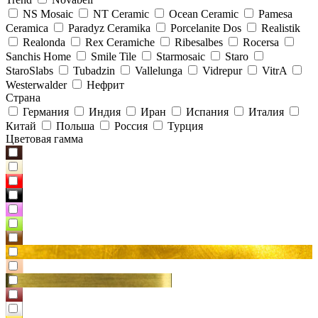
NS Mosaic
NT Ceramic
Ocean Ceramic
Pamesa
Ceramica
Paradyz Сeramika
Porcelanite Dos
Realistik
Realonda
Rex Ceramiche
Ribesalbes
Rocersa
Sanchis Home
Smile Tile
Starmosaic
Staro
StaroSlabs
Tubadzin
Vallelunga
Vidrepur
VitrA
Westerwalder
Нефрит
Страна
Германия
Индия
Иран
Испания
Италия
Китай
Польша
Россия
Турция
Цветовая гамма