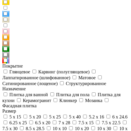
Покрытие
Глянцевое
Карвинг (полуглянцевое)
Лаппатированное (шлифованное)
Матовое
Сатинированное (лощеное)
Структурированное
Назначение
Плитка для ванной
Плитка для пола
Плитка для
кухни
Керамогранит
Клинкер
Мозаика
Фасадная плитка
Размер
5 x 15
5 x 20
5 x 25
5 x 40
5.2 x 16
6 x 24.6
6.25 x 25
6.5 x 20
7 x 28
7.5 x 15
7.5 x 22.5
7.5 x 30
8.5 x 28.5
10 x 10
10 x 20
10 x 30
10 x