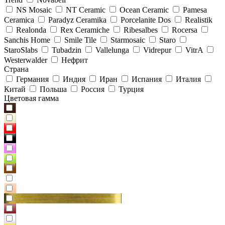
NS Mosaic
NT Ceramic
Ocean Ceramic
Pamesa
Ceramica
Paradyz Сeramika
Porcelanite Dos
Realistik
Realonda
Rex Ceramiche
Ribesalbes
Rocersa
Sanchis Home
Smile Tile
Starmosaic
Staro
StaroSlabs
Tubadzin
Vallelunga
Vidrepur
VitrA
Westerwalder
Нефрит
Страна
Германия
Индия
Иран
Испания
Италия
Китай
Польша
Россия
Турция
Цветовая гамма