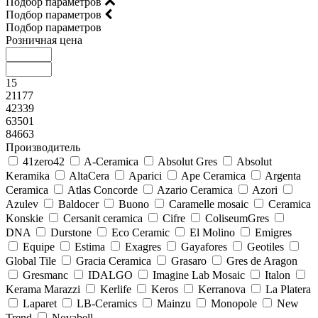
Подбор параметров
Подбор параметров
Подбор параметров
Розничная цена
15
21177
42339
63501
84663
Производитель
41zero42
A-Ceramica
Absolut Gres
Absolut
Keramika
AltaCera
Aparici
Ape Ceramica
Argenta
Ceramica
Atlas Concorde
Azario Ceramica
Azori
Azulev
Baldocer
Buono
Caramelle mosaic
Ceramica
Konskie
Cersanit ceramica
Cifre
ColiseumGres
DNA
Durstone
Eco Ceramic
El Molino
Emigres
Equipe
Estima
Exagres
Gayafores
Geotiles
Global Tile
Gracia Ceramica
Grasaro
Gres de Aragon
Gresmanc
IDALGO
Imagine Lab Mosaic
Italon
Kerama Marazzi
Kerlife
Keros
Kerranova
La Platera
Laparet
LB-Ceramics
Mainzu
Monopole
New
Trend
Novabell