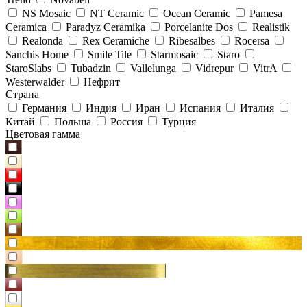
NS Mosaic
NT Ceramic
Ocean Ceramic
Pamesa
Ceramica
Paradyz Сeramika
Porcelanite Dos
Realistik
Realonda
Rex Ceramiche
Ribesalbes
Rocersa
Sanchis Home
Smile Tile
Starmosaic
Staro
StaroSlabs
Tubadzin
Vallelunga
Vidrepur
VitrA
Westerwalder
Нефрит
Страна
Германия
Индия
Иран
Испания
Италия
Китай
Польша
Россия
Турция
Цветовая гамма