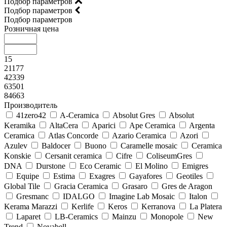
Подбор параметров
Подбор параметров
Подбор параметров
Розничная цена
15
21177
42339
63501
84663
Производитель
41zero42
A-Ceramica
Absolut Gres
Absolut
Keramika
AltaCera
Aparici
Ape Ceramica
Argenta
Ceramica
Atlas Concorde
Azario Ceramica
Azori
Azulev
Baldocer
Buono
Caramelle mosaic
Ceramica
Konskie
Cersanit ceramica
Cifre
ColiseumGres
DNA
Durstone
Eco Ceramic
El Molino
Emigres
Equipe
Estima
Exagres
Gayafores
Geotiles
Global Tile
Gracia Ceramica
Grasaro
Gres de Aragon
Gresmanc
IDALGO
Imagine Lab Mosaic
Italon
Kerama Marazzi
Kerlife
Keros
Kerranova
La Platera
Laparet
LB-Ceramics
Mainzu
Monopole
New
Trend
Novabell