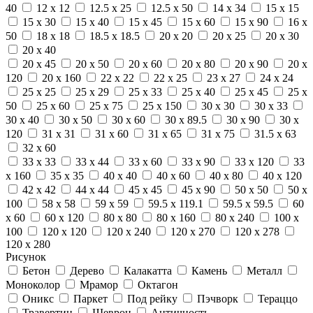
40
12 x 12
12.5 x 25
12.5 x 50
14 x 34
15 x 15
15 x 30
15 x 40
15 x 45
15 x 60
15 x 90
16 x
50
18 x 18
18.5 x 18.5
20 x 20
20 x 25
20 x 30
20 x 40
20 x 45
20 x 50
20 x 60
20 x 80
20 x 90
20 x
120
20 x 160
22 x 22
22 x 25
23 x 27
24 x 24
25 x 25
25 x 29
25 x 33
25 x 40
25 x 45
25 x
50
25 x 60
25 x 75
25 x 150
30 x 30
30 x 33
30 x 40
30 x 50
30 x 60
30 x 89.5
30 x 90
30 x
120
31 x 31
31 x 60
31 x 65
31 x 75
31.5 x 63
32 x 60
33 x 33
33 x 44
33 x 60
33 x 90
33 x 120
33
x 160
35 x 35
40 x 40
40 x 60
40 x 80
40 x 120
42 x 42
44 x 44
45 x 45
45 x 90
50 x 50
50 x
100
58 x 58
59 x 59
59.5 x 119.1
59.5 x 59.5
60
x 60
60 x 120
80 x 80
80 x 160
80 x 240
100 x
100
120 x 120
120 x 240
120 x 270
120 x 278
120 x 280
Рисунок
Бетон
Дерево
Калакатта
Камень
Металл
Моноколор
Мрамор
Октагон
Оникс
Паркет
Под рейку
Пэчворк
Тераццо
Травертин
Шеврон
Античность