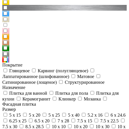
Покрытие
Глянцевое
Карвинг (полуглянцевое)
Лаппатированное (шлифованное)
Матовое
Сатинированное (лощеное)
Структурированное
Назначение
Плитка для ванной
Плитка для пола
Плитка для
кухни
Керамогранит
Клинкер
Мозаика
Фасадная плитка
Размер
5 x 15
5 x 20
5 x 25
5 x 40
5.2 x 16
6 x 24.6
6.25 x 25
6.5 x 20
7 x 28
7.5 x 15
7.5 x 22.5
7.5 x 30
8.5 x 28.5
10 x 10
10 x 20
10 x 30
10 x