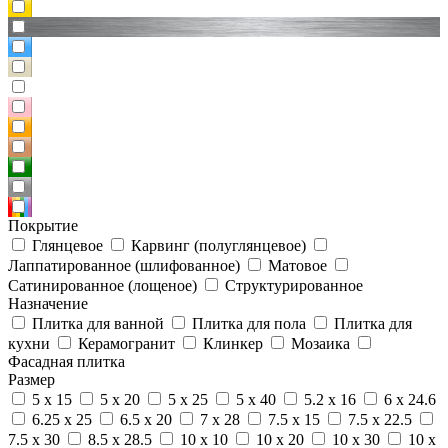
Покрытие
Глянцевое
Карвинг (полуглянцевое)
Лаппатированное (шлифованное)
Матовое
Сатинированное (лощеное)
Структурированное
Назначение
Плитка для ванной
Плитка для пола
Плитка для
кухни
Керамогранит
Клинкер
Мозаика
Фасадная плитка
Размер
5 x 15
5 x 20
5 x 25
5 x 40
5.2 x 16
6 x 24.6
6.25 x 25
6.5 x 20
7 x 28
7.5 x 15
7.5 x 22.5
7.5 x 30
8.5 x 28.5
10 x 10
10 x 20
10 x 30
10 x