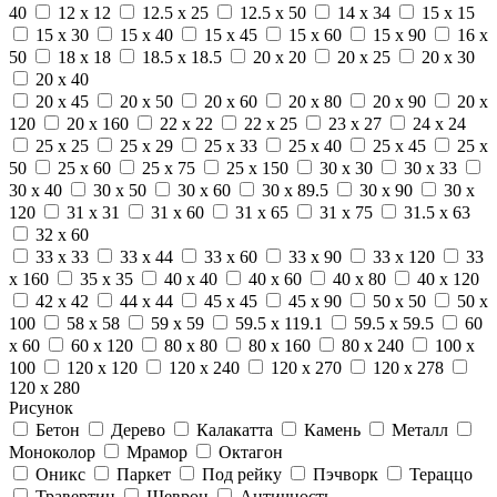
40
12 x 12
12.5 x 25
12.5 x 50
14 x 34
15 x 15
15 x 30
15 x 40
15 x 45
15 x 60
15 x 90
16 x
50
18 x 18
18.5 x 18.5
20 x 20
20 x 25
20 x 30
20 x 40
20 x 45
20 x 50
20 x 60
20 x 80
20 x 90
20 x
120
20 x 160
22 x 22
22 x 25
23 x 27
24 x 24
25 x 25
25 x 29
25 x 33
25 x 40
25 x 45
25 x
50
25 x 60
25 x 75
25 x 150
30 x 30
30 x 33
30 x 40
30 x 50
30 x 60
30 x 89.5
30 x 90
30 x
120
31 x 31
31 x 60
31 x 65
31 x 75
31.5 x 63
32 x 60
33 x 33
33 x 44
33 x 60
33 x 90
33 x 120
33
x 160
35 x 35
40 x 40
40 x 60
40 x 80
40 x 120
42 x 42
44 x 44
45 x 45
45 x 90
50 x 50
50 x
100
58 x 58
59 x 59
59.5 x 119.1
59.5 x 59.5
60
x 60
60 x 120
80 x 80
80 x 160
80 x 240
100 x
100
120 x 120
120 x 240
120 x 270
120 x 278
120 x 280
Рисунок
Бетон
Дерево
Калакатта
Камень
Металл
Моноколор
Мрамор
Октагон
Оникс
Паркет
Под рейку
Пэчворк
Тераццо
Травертин
Шеврон
Античность