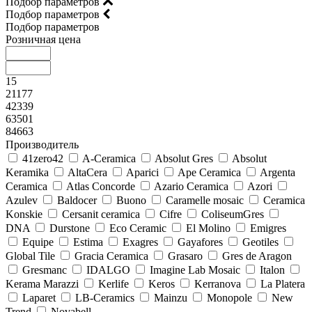
Подбор параметров
Подбор параметров
Подбор параметров
Розничная цена
15
21177
42339
63501
84663
Производитель
41zero42
A-Ceramica
Absolut Gres
Absolut
Keramika
AltaCera
Aparici
Ape Ceramica
Argenta
Ceramica
Atlas Concorde
Azario Ceramica
Azori
Azulev
Baldocer
Buono
Caramelle mosaic
Ceramica
Konskie
Cersanit ceramica
Cifre
ColiseumGres
DNA
Durstone
Eco Ceramic
El Molino
Emigres
Equipe
Estima
Exagres
Gayafores
Geotiles
Global Tile
Gracia Ceramica
Grasaro
Gres de Aragon
Gresmanc
IDALGO
Imagine Lab Mosaic
Italon
Kerama Marazzi
Kerlife
Keros
Kerranova
La Platera
Laparet
LB-Ceramics
Mainzu
Monopole
New
Trend
Novabell