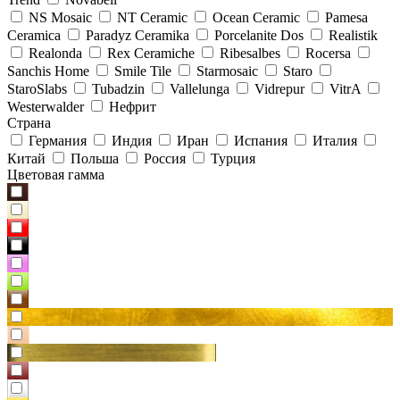
NS Mosaic
NT Ceramic
Ocean Ceramic
Pamesa
Ceramica
Paradyz Сeramika
Porcelanite Dos
Realistik
Realonda
Rex Ceramiche
Ribesalbes
Rocersa
Sanchis Home
Smile Tile
Starmosaic
Staro
StaroSlabs
Tubadzin
Vallelunga
Vidrepur
VitrA
Westerwalder
Нефрит
Страна
Германия
Индия
Иран
Испания
Италия
Китай
Польша
Россия
Турция
Цветовая гамма