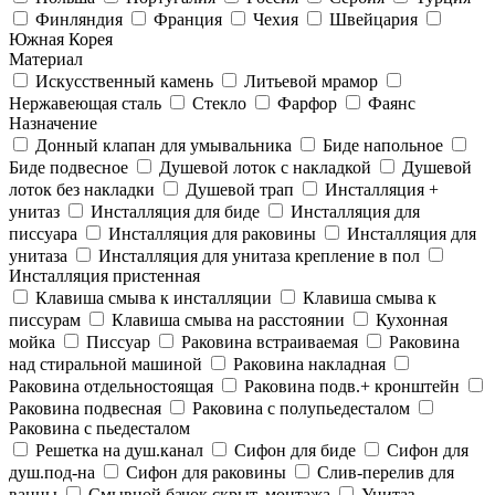
Финляндия
Франция
Чехия
Швейцария
Южная Корея
Материал
Искусственный камень
Литьевой мрамор
Нержавеющая сталь
Стекло
Фарфор
Фаянс
Назначение
Донный клапан для умывальника
Биде напольное
Биде подвесное
Душевой лоток с накладкой
Душевой
лоток без накладки
Душевой трап
Инсталляция +
унитаз
Инсталляция для биде
Инсталляция для
писсуара
Инсталляция для раковины
Инсталляция для
унитаза
Инсталляция для унитаза крепление в пол
Инсталляция пристенная
Клавиша смыва к инсталляции
Клавиша смыва к
писсурам
Клавиша смыва на расстоянии
Кухонная
мойка
Писсуар
Раковина встраиваемая
Раковина
над стиральной машиной
Раковина накладная
Раковина отдельностоящая
Раковина подв.+ кронштейн
Раковина подвесная
Раковина с полупьедесталом
Раковина с пьедесталом
Решетка на душ.канал
Сифон для биде
Сифон для
душ.под-на
Сифон для раковины
Слив-перелив для
ванны
Смывной бачок скрыт. монтажа
Унитаз