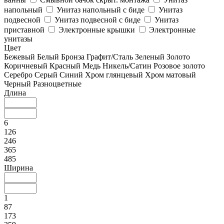
напольный
Унитаз напольный с биде
Унитаз
подвесной
Унитаз подвесной с биде
Унитаз
приставной
Электронные крышки
Электронные
унитазы
Цвет
Бежевый
Белый
Бронза
Графит/Сталь
Зеленый
Золото
Коричневый
Красный
Медь
Никель/Сатин
Розовое золото
Серебро
Серый
Синий
Хром глянцевый
Хром матовый
Черный
Разноцветные
Длина
6
126
246
365
485
Ширина
1
87
173