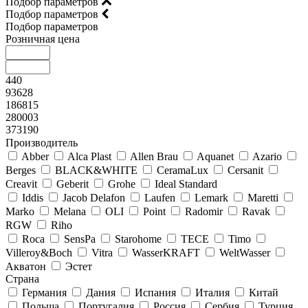
Подбор параметров
Подбор параметров
Подбор параметров
Розничная цена
440
93628
186815
280003
373190
Производитель
Abber
Alca Plast
Allen Brau
Aquanet
Azario
Berges
BLACK&WHITE
CeramaLux
Cersanit
Creavit
Geberit
Grohe
Ideal Standard
Iddis
Jacob Delafon
Laufen
Lemark
Maretti
Marko
Melana
OLI
Point
Radomir
Ravak
RGW
Riho
Roca
SensPa
Starohome
TECE
Timo
Villeroy&Boсh
Vitra
WasserKRAFT
WeltWasser
Акватон
Эстет
Страна
Германия
Дания
Испания
Италия
Китай
Польша
Португалия
Россия
Сербия
Турция