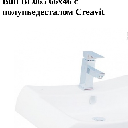
Bull BL065 66х46 с
полупьедесталом Creavit