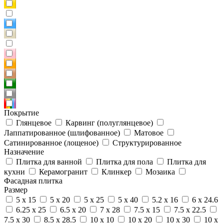
Покрытие
Глянцевое
Карвинг (полуглянцевое)
Лаппатированное (шлифованное)
Матовое
Сатинированное (лощеное)
Структурированное
Назначение
Плитка для ванной
Плитка для пола
Плитка для
кухни
Керамогранит
Клинкер
Мозаика
Фасадная плитка
Размер
5 x 15
5 x 20
5 x 25
5 x 40
5.2 x 16
6 x 24.6
6.25 x 25
6.5 x 20
7 x 28
7.5 x 15
7.5 x 22.5
7.5 x 30
8.5 x 28.5
10 x 10
10 x 20
10 x 30
10 x