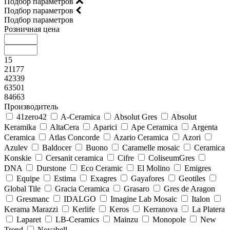
Подбор параметров
Подбор параметров
Подбор параметров
Розничная цена
15
21177
42339
63501
84663
Производитель
41zero42
A-Ceramica
Absolut Gres
Absolut
Keramika
AltaCera
Aparici
Ape Ceramica
Argenta
Ceramica
Atlas Concorde
Azario Ceramica
Azori
Azulev
Baldocer
Buono
Caramelle mosaic
Ceramica
Konskie
Cersanit ceramica
Cifre
ColiseumGres
DNA
Durstone
Eco Ceramic
El Molino
Emigres
Equipe
Estima
Exagres
Gayafores
Geotiles
Global Tile
Gracia Ceramica
Grasaro
Gres de Aragon
Gresmanc
IDALGO
Imagine Lab Mosaic
Italon
Kerama Marazzi
Kerlife
Keros
Kerranova
La Platera
Laparet
LB-Ceramics
Mainzu
Monopole
New
Trend
Novabell