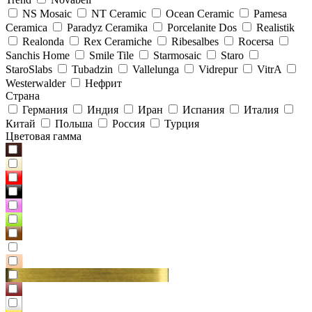
NS Mosaic
NT Ceramic
Ocean Ceramic
Pamesa
Ceramica
Paradyz Сeramika
Porcelanite Dos
Realistik
Realonda
Rex Ceramiche
Ribesalbes
Rocersa
Sanchis Home
Smile Tile
Starmosaic
Staro
StaroSlabs
Tubadzin
Vallelunga
Vidrepur
VitrA
Westerwalder
Нефрит
Страна
Германия
Индия
Иран
Испания
Италия
Китай
Польша
Россия
Турция
Цветовая гамма