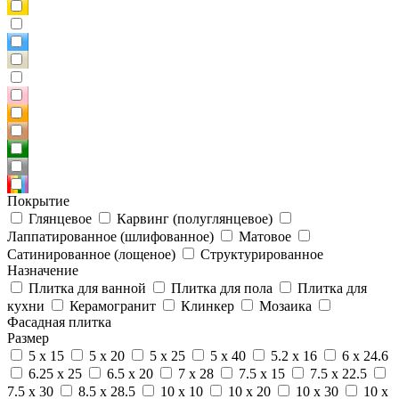
Покрытие
Глянцевое
Карвинг (полуглянцевое)
Лаппатированное (шлифованное)
Матовое
Сатинированное (лощеное)
Структурированное
Назначение
Плитка для ванной
Плитка для пола
Плитка для
кухни
Керамогранит
Клинкер
Мозаика
Фасадная плитка
Размер
5 x 15
5 x 20
5 x 25
5 x 40
5.2 x 16
6 x 24.6
6.25 x 25
6.5 x 20
7 x 28
7.5 x 15
7.5 x 22.5
7.5 x 30
8.5 x 28.5
10 x 10
10 x 20
10 x 30
10 x