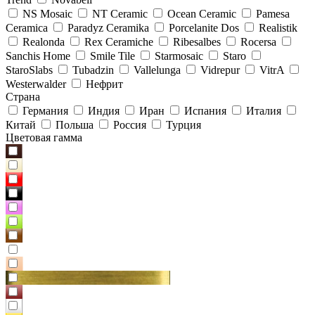
NS Mosaic
NT Ceramic
Ocean Ceramic
Pamesa
Ceramica
Paradyz Сeramika
Porcelanite Dos
Realistik
Realonda
Rex Ceramiche
Ribesalbes
Rocersa
Sanchis Home
Smile Tile
Starmosaic
Staro
StaroSlabs
Tubadzin
Vallelunga
Vidrepur
VitrA
Westerwalder
Нефрит
Страна
Германия
Индия
Иран
Испания
Италия
Китай
Польша
Россия
Турция
Цветовая гамма