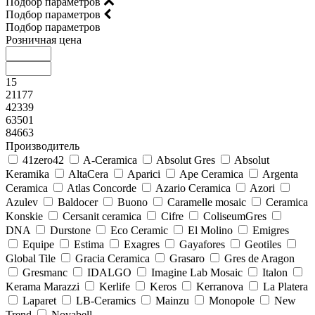
Подбор параметров
Подбор параметров
Подбор параметров
Розничная цена
15
21177
42339
63501
84663
Производитель
41zero42
A-Ceramica
Absolut Gres
Absolut
Keramika
AltaCera
Aparici
Ape Ceramica
Argenta
Ceramica
Atlas Concorde
Azario Ceramica
Azori
Azulev
Baldocer
Buono
Caramelle mosaic
Ceramica
Konskie
Cersanit ceramica
Cifre
ColiseumGres
DNA
Durstone
Eco Ceramic
El Molino
Emigres
Equipe
Estima
Exagres
Gayafores
Geotiles
Global Tile
Gracia Ceramica
Grasaro
Gres de Aragon
Gresmanc
IDALGO
Imagine Lab Mosaic
Italon
Kerama Marazzi
Kerlife
Keros
Kerranova
La Platera
Laparet
LB-Ceramics
Mainzu
Monopole
New
Trend
Novabell