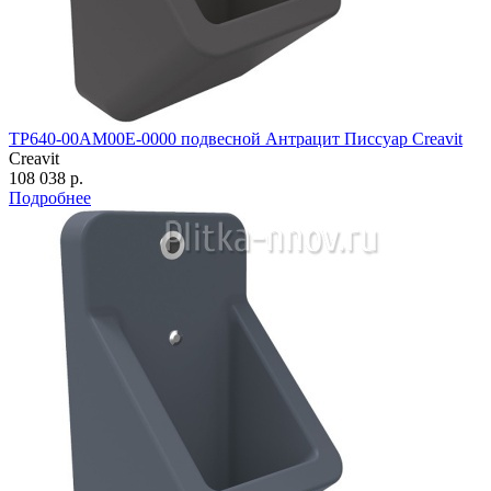
TP640-00AM00E-0000 подвесной Антрацит Писсуар Creavit
Creavit
108 038 р.
Подробнее